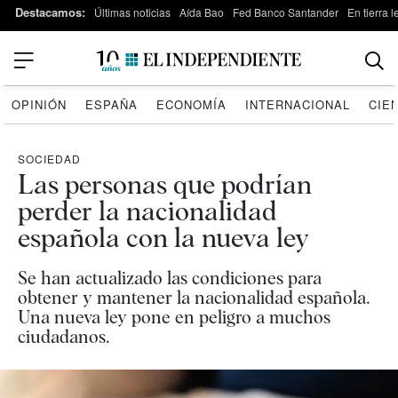
Destacamos:
Últimas noticias
Aída Bao
Fed Banco Santander
En tierra 
OPINIÓN
ESPAÑA
ECONOMÍA
INTERNACIONAL
CIE
SOCIEDAD
Las personas que podrían
perder la nacionalidad
española con la nueva ley
Se han actualizado las condiciones para
obtener y mantener la nacionalidad española.
Una nueva ley pone en peligro a muchos
ciudadanos.