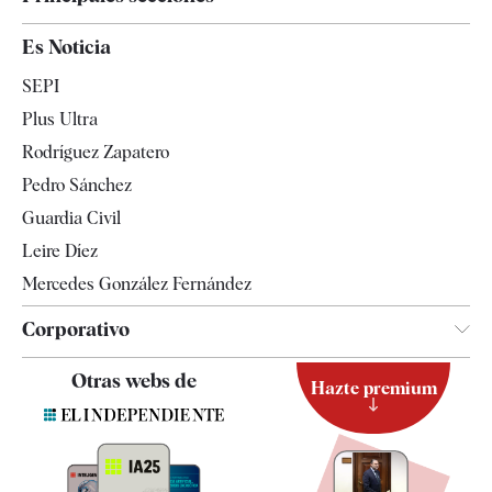
España
Es Noticia
Economía
SEPI
Internacional
Plus Ultra
Gente
Rodríguez Zapatero
Televisión
Pedro Sánchez
Tendencias
Guardia Civil
Leire Díez
Mercedes González Fernández
Corporativo
Contacto
Otras webs de
Hazte premium
Suscripción
Newsletter
Apps