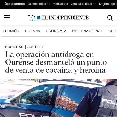
Destacamos:
Últimas noticias
Marruecos
Vehículos ocasión
Mejores pelí
OPINIÓN
ESPAÑA
ECONOMÍA
INTERNACIONAL
CIE
SOCIEDAD
|
SUCESOS
La operación antidroga en
Ourense desmanteló un punto
de venta de cocaína y heroína