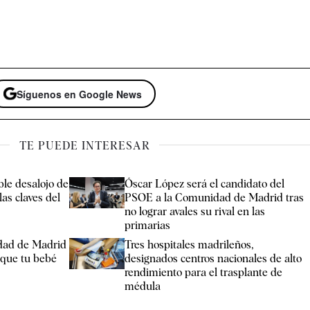
Síguenos en Google News
TE PUEDE INTERESAR
ble desalojo de
Óscar López será el candidato del
as claves del
PSOE a la Comunidad de Madrid tras
no lograr avales su rival en las
primarias
dad de Madrid
Tres hospitales madrileños,
nque tu bebé
designados centros nacionales de alto
rendimiento para el trasplante de
médula