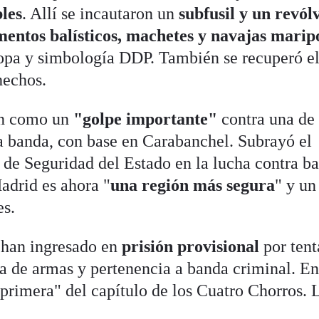
les
. Allí se incautaron un
subfusil y un revól
mentos balísticos, machetes y navajas marip
 ropa y simbología DDP. También se recuperó e
hechos.
ión como un
"golpe importante"
contra una de 
la banda, con base en Carabanchel. Subrayó el
de Seguridad del Estado en la lucha contra b
adrid es ahora "
una región más segura
" y un
es.
 han ingresado en
prisión provisional
por tent
ita de armas y pertenencia a banda criminal. En
"primera" del capítulo de los Cuatro Chorros. 
.