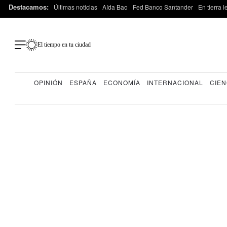
Destacamos:
Últimas noticias
Aída Bao
Fed Banco Santander
En tierra 
El tiempo en tu ciudad
OPINIÓN
ESPAÑA
ECONOMÍA
INTERNACIONAL
CIEN