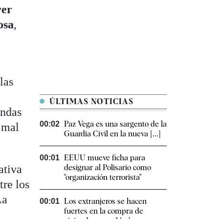
ver
osa
,
l
las
ÚLTIMAS NOTICIAS
andas
Paz Vega es una sargento de la
00:02
 mal
Guardia Civil en la nueva [...]
EEUU mueve ficha para
00:01
ativa
designar al Polisario como
"organización terrorista"
tre los
La
Los extranjeros se hacen
00:01
fuertes en la compra de