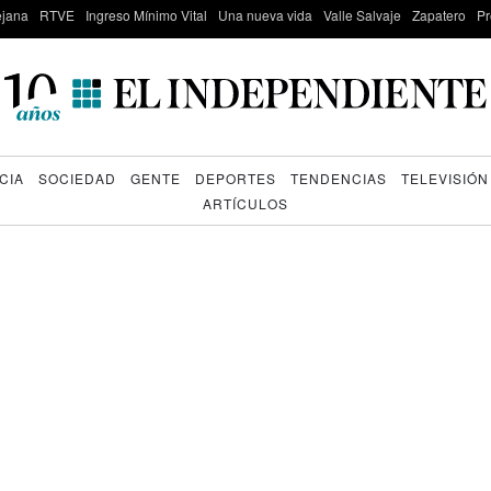
lejana
RTVE
Ingreso Mínimo Vital
Una nueva vida
Valle Salvaje
Zapatero
Pr
CIA
SOCIEDAD
GENTE
DEPORTES
TENDENCIAS
TELEVISIÓN
ARTÍCULOS