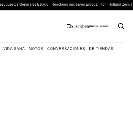
esupuestos Generales Estado
Reactores nucleares Europa
Tom Holland Zenda
Suscríbete
Iniciar sesión
VIDA SANA
MOTOR
CONVERSACIONES
DE TIENDAS