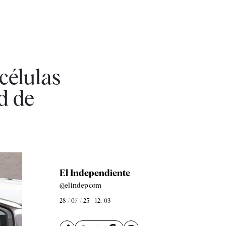
 células
d de
El Independiente
@elindepcom
28 / 07 / 25 - 12: 03