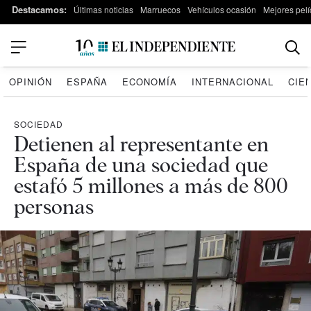
Destacamos:
Últimas noticias
Marruecos
Vehículos ocasión
Mejores pelí
OPINIÓN
ESPAÑA
ECONOMÍA
INTERNACIONAL
CIE
SOCIEDAD
Detienen al representante en
España de una sociedad que
estafó 5 millones a más de 800
personas