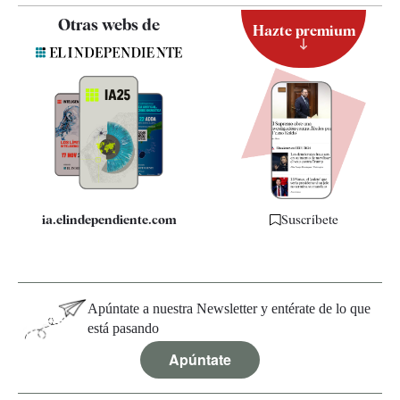
Contacto
Otras webs de
Hazte premium
Suscripción
Newsletter
Apps
Quiénes somos
Especificaciones
ia.elindependiente.com
Suscríbete
Apúntate a nuestra Newsletter y entérate de lo que
está pasando
Apúntate