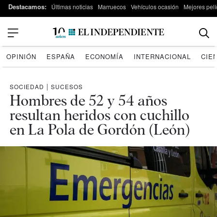
Destacamos:
Últimas noticias
Marruecos
Vehículos ocasión
Mejores pelí
OPINIÓN
ESPAÑA
ECONOMÍA
INTERNACIONAL
CIE
SOCIEDAD
|
SUCESOS
Hombres de 52 y 54 años
resultan heridos con cuchillo
en La Pola de Gordón (León)