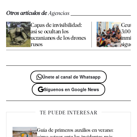
Otros artículos de
Agencias
Capas de invisibilidad:
Ceuta 
así se ocultan los
3.000 
ucranianos de los drones
inmigr
rusos
siguen 
Únete al canal de Whatsapp
Síguenos en Google News
TE PUEDE INTERESAR
Guía de primeros auxilios en verano:
cómo actuar ante los incidentes más