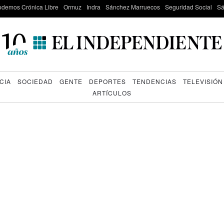
odemos Crónica Libre
Ormuz
Indra
Sánchez Marruecos
Seguridad Social
Sá
CIA
SOCIEDAD
GENTE
DEPORTES
TENDENCIAS
TELEVISIÓN
ARTÍCULOS