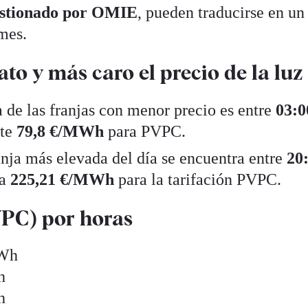
estionado por OMIE
, pueden traducirse en un
 mes.
o y más caro el precio de la luz
de las franjas con menor precio es entre
03:0
nte
79,8 €/MWh
para PVPC.
nja más elevada del día se encuentra entre
20
ta
225,21 €/MWh
para la tarifación PVPC.
VPC) por horas
MWh
h
h