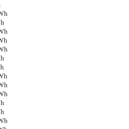
h
MWh
Wh
MWh
MWh
MWh
Wh
Wh
MWh
MWh
MWh
Wh
Wh
MWh