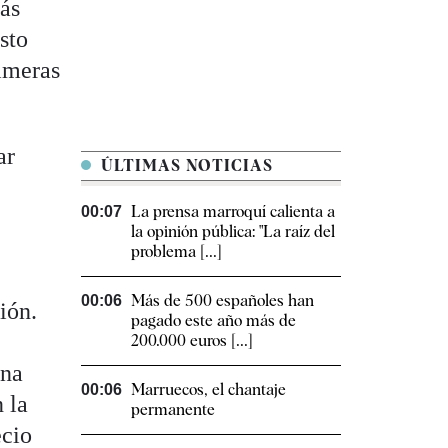
ás
sto
rimeras
ar
ÚLTIMAS NOTICIAS
La prensa marroquí calienta a
00:07
la opinión pública: "La raíz del
problema [...]
Más de 500 españoles han
00:06
ión.
pagado este año más de
200.000 euros [...]
una
Marruecos, el chantaje
00:06
 la
permanente
ecio