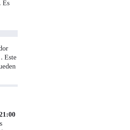
. Es
n
dor
. Este
pueden
 21:00
es