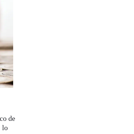
ico de
 lo