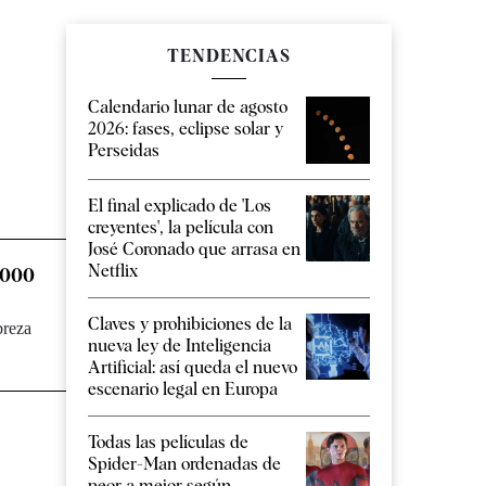
TENDENCIAS
Calendario lunar de agosto
2026: fases, eclipse solar y
Perseidas
El final explicado de 'Los
creyentes', la película con
José Coronado que arrasa en
Netflix
3.000
Claves y prohibiciones de la
breza
nueva ley de Inteligencia
Artificial: así queda el nuevo
escenario legal en Europa
Todas las películas de
Spider-Man ordenadas de
peor a mejor según