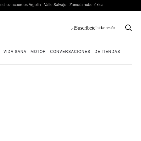
nchez acuerdos Argelia
Valle Salvaje
Zamora nube tóxica
Suscríbete
Iniciar sesión
VIDA SANA
MOTOR
CONVERSACIONES
DE TIENDAS