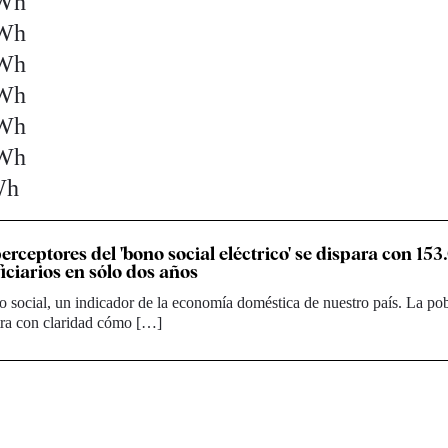
MWh
MWh
MWh
MWh
MWh
MWh
Wh
erceptores del 'bono social eléctrico' se dispara con 15
iciarios en sólo dos años
 social, un indicador de la economía doméstica de nuestro país. La po
tra con claridad cómo […]