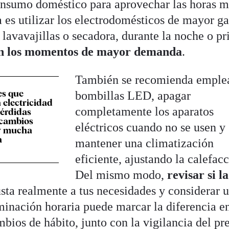
onsumo doméstico para aprovechar las horas m
 es utilizar los electrodomésticos de mayor ga
lavavajillas o secadora, durante la noche o p
 en los momentos de mayor demanda
.
También se recomienda emple
es que
bombillas LED, apagar
 electricidad
completamente los aparatos
pérdidas
 cambios
eléctricos cuando no se usen y
y mucha
a
mantener una climatización
eficiente, ajustando la calefacc
Del mismo modo,
revisar si la
sta realmente a tus necesidades y considerar 
iminación horaria puede marcar la diferencia en
bios de hábito, junto con la vigilancia del pr