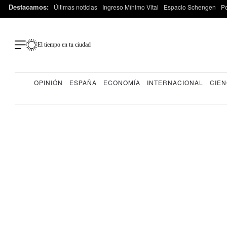
Destacamos:
Últimas noticias
Ingreso Mínimo Vital
Espacio Schengen
P
El tiempo en tu ciudad
OPINIÓN
ESPAÑA
ECONOMÍA
INTERNACIONAL
CIEN