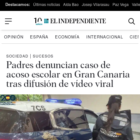
Destacamos:
Últimas noticias
Aída Bao
Josep Vilarasau
Paz Vega
Vall
OPINIÓN
ESPAÑA
ECONOMÍA
INTERNACIONAL
CIE
SOCIEDAD
|
SUCESOS
Padres denuncian caso de
acoso escolar en Gran Canaria
tras difusión de vídeo viral