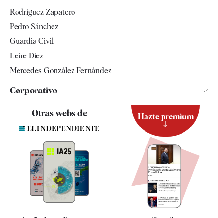
Gente
Rodríguez Zapatero
Televisión
Pedro Sánchez
Tendencias
Guardia Civil
Leire Díez
Mercedes González Fernández
Corporativo
Contacto
Otras webs de
Hazte premium
Suscripción
Newsletter
Apps
Quiénes somos
Especificaciones