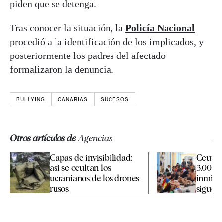
piden que se detenga.
Tras conocer la situación, la
Policía Nacional
procedió a la identificación de los implicados, y
posteriormente los padres del afectado
formalizaron la denuncia.
BULLYING
CANARIAS
SUCESOS
Otros artículos de
Agencias
Capas de invisibilidad:
Ceuta 
así se ocultan los
3.000 
ucranianos de los drones
inmigr
rusos
siguen 