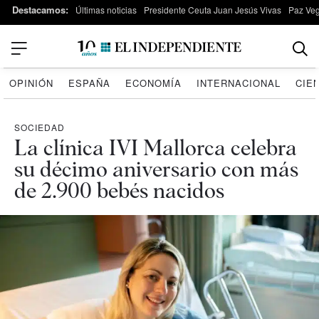
Destacamos:
Últimas noticias
Presidente Ceuta Juan Jesús Vivas
Paz Ve
OPINIÓN
ESPAÑA
ECONOMÍA
INTERNACIONAL
CIE
SOCIEDAD
La clínica IVI Mallorca celebra
su décimo aniversario con más
de 2.900 bebés nacidos