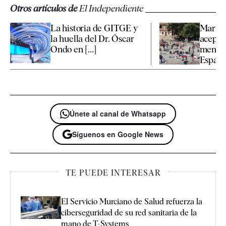
Otros artículos de
El Independiente
La historia de GITGE y
Marrue
la huella del Dr. Óscar
aceptar
Ondo en [...]
menore
España 
Únete al canal de Whatsapp
Síguenos en Google News
TE PUEDE INTERESAR
El Servicio Murciano de Salud refuerza la
ciberseguridad de su red sanitaria de la
mano de T-Systems