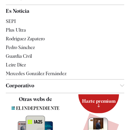
España
Es Noticia
Economía
SEPI
Internacional
Plus Ultra
Gente
Rodríguez Zapatero
Televisión
Pedro Sánchez
Tendencias
Guardia Civil
Leire Díez
Mercedes González Fernández
Corporativo
Contacto
Otras webs de
Hazte premium
Suscripción
Newsletter
Apps