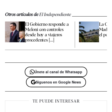
Otros artículos de
El Independiente
El Gobierno responde a
La Co
Meloni con controles
Madrid
desde hoy a viajeros
el polé
procedentes [...]
Únete al canal de Whatsapp
Síguenos en Google News
TE PUEDE INTERESAR