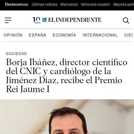
Destacamos:
Últimas noticias
Marruecos
Vehículos ocasión
Mejores pelí
OPINIÓN
ESPAÑA
ECONOMÍA
INTERNACIONAL
CIE
SOCIEDAD
Borja Ibáñez, director científico
del CNIC y cardiólogo de la
Jiménez Díaz, recibe el Premio
Rei Jaume I