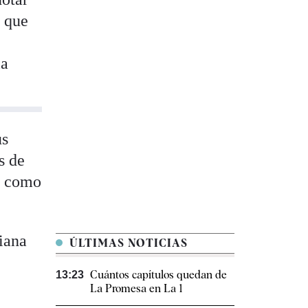
o que
la
us
s de
co como
iana
ÚLTIMAS NOTICIAS
Cuántos capítulos quedan de
13:23
La Promesa en La 1