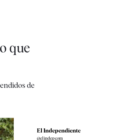
do que
vendidos de
El Independiente
@elindepcom