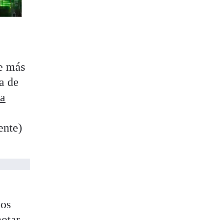
ue más
a de
la
ente)
a
os
notar