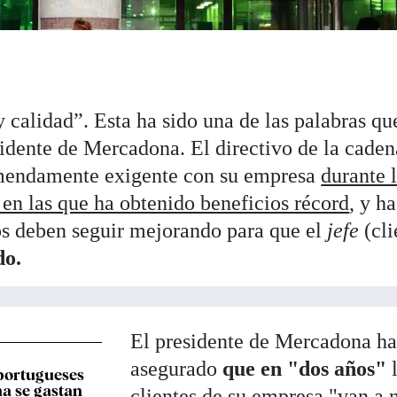
y calidad”. Esta ha sido una de las palabras q
sidente de Mercadona. El directivo de la caden
emendamente exigente con su empresa
durante 
 en las que ha obtenido beneficios récord
, y ha
os deben seguir mejorando para que el
jefe
(cli
o.
El presidente de Mercadona h
asegurado
que en "dos años"
l
 portugueses
a se gastan
clientes de su empresa "van a 