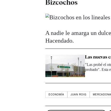
Bizcochos
A nadie le amarga un dulce
Hacendado.
Las nuevas c
"Las probé el ot
probado". Esta 
ECONOMÍA
JUAN ROIG
MERCADON