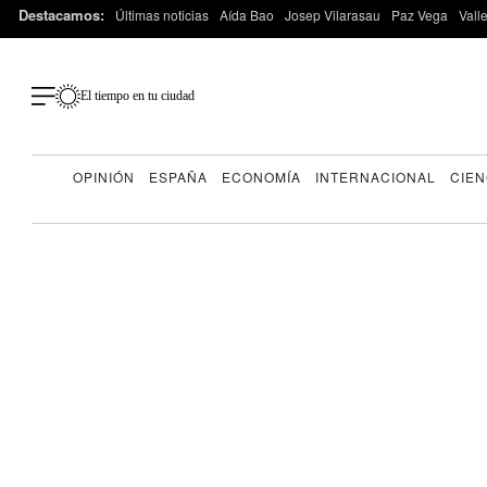
Destacamos:
Últimas noticias
Aída Bao
Josep Vilarasau
Paz Vega
Vall
El tiempo en tu ciudad
OPINIÓN
ESPAÑA
ECONOMÍA
INTERNACIONAL
CIEN