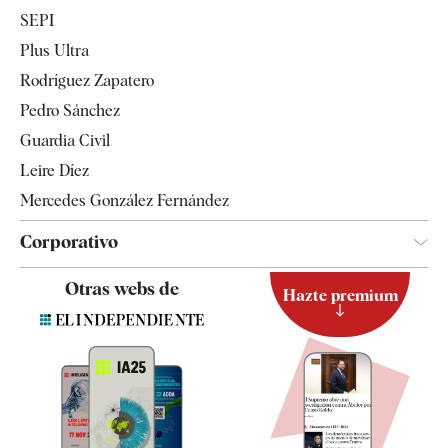
Economía
SEPI
Internacional
Plus Ultra
Gente
Rodríguez Zapatero
Televisión
Pedro Sánchez
Tendencias
Guardia Civil
Leire Díez
Mercedes González Fernández
Corporativo
Contacto
Otras webs de
Hazte premium
Suscripción
Newsletter
Apps
Quiénes somos
Especificaciones