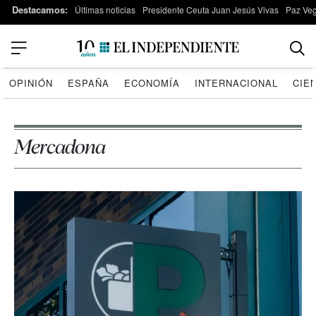
Destacamos:
Últimas noticias
Presidente Ceuta Juan Jesús Vivas
Paz Ve
OPINIÓN
ESPAÑA
ECONOMÍA
INTERNACIONAL
CIE
Mercadona