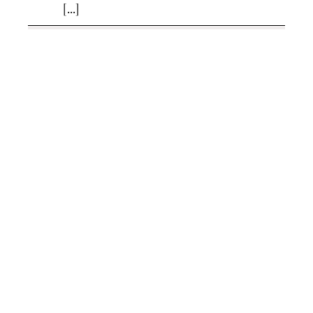
[...]