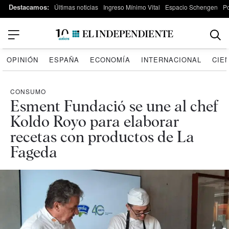
Destacamos:
Últimas noticias
Ingreso Mínimo Vital
Espacio Schengen
P
OPINIÓN
ESPAÑA
ECONOMÍA
INTERNACIONAL
CIE
CONSUMO
Esment Fundació se une al chef
Koldo Royo para elaborar
recetas con productos de La
Fageda