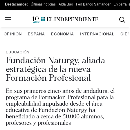
Destacamos:
Últimas noticias
Aída Bao
Fed Banco Santander
En tierra 
OPINIÓN
ESPAÑA
ECONOMÍA
INTERNACIONAL
CIE
EDUCACIÓN
Fundación Naturgy, aliada
estratégica de la nueva
Formación Profesional
En sus primeros cinco años de andadura, el
programa de Formación Profesional para la
empleabilidad impulsado desde el área
educativa de Fundación Naturgy ha
beneficiado a cerca de 50.000 alumnos,
profesores y profesionales