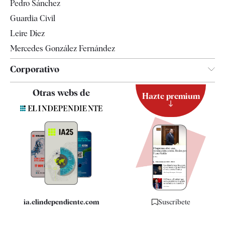
Pedro Sánchez
Tendencias
Guardia Civil
Leire Díez
Mercedes González Fernández
Corporativo
Contacto
Otras webs de
Hazte premium
Suscripción
Newsletter
Apps
Quiénes somos
Especificaciones
ia.elindependiente.com
Suscríbete