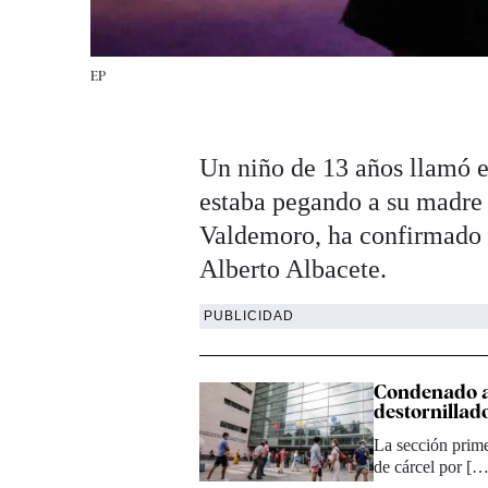
EP
Un niño de 13 años llamó e
estaba pegando a su madre 
Valdemoro, ha confirmado a
Alberto Albacete.
PUBLICIDAD
Condenado a 
destornillad
La sección prim
de cárcel por […