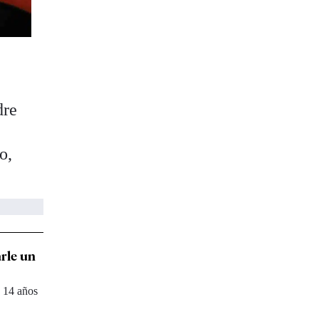
dre
o,
arle un
a 14 años