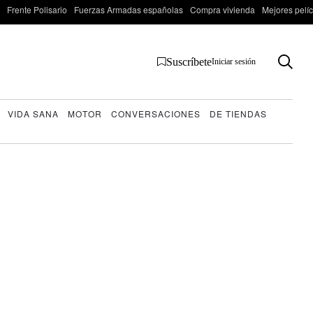
Frente Polisario
Fuerzas Armadas españolas
Compra vivienda
Mejores pelí
Suscríbete
Iniciar sesión
VIDA SANA
MOTOR
CONVERSACIONES
DE TIENDAS