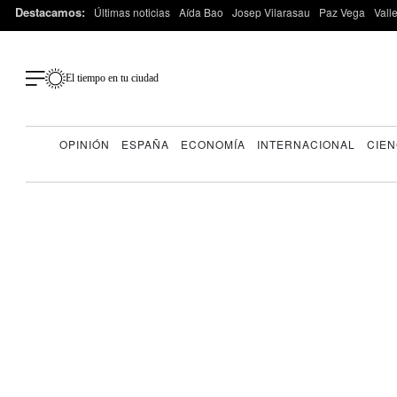
Destacamos:
Últimas noticias
Aída Bao
Josep Vilarasau
Paz Vega
Vall
El tiempo en tu ciudad
OPINIÓN
ESPAÑA
ECONOMÍA
INTERNACIONAL
CIEN