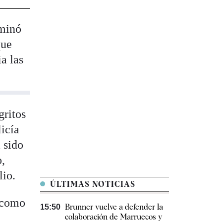
rminó
que
a las
gritos
icía
 sido
o,
lio.
ÚLTIMAS NOTICIAS
e como
Brunner vuelve a defender la
15:50
colaboración de Marruecos y