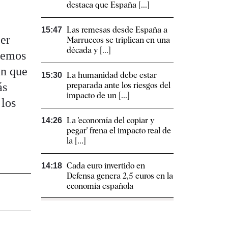
destaca que España [...]
Las remesas desde España a
15:47
er
Marruecos se triplican en una
década y [...]
acemos
en que
La humanidad debe estar
15:30
ás
preparada ante los riesgos del
impacto de un [...]
 los
La 'economía del copiar y
14:26
pegar' frena el impacto real de
la [...]
Cada euro invertido en
14:18
Defensa genera 2,5 euros en la
economía española