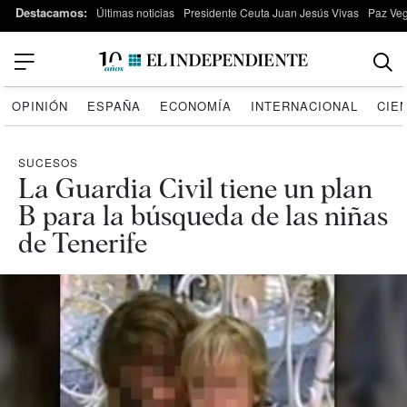
Destacamos:
Últimas noticias
Presidente Ceuta Juan Jesús Vivas
Paz Ve
OPINIÓN
ESPAÑA
ECONOMÍA
INTERNACIONAL
CIE
SUCESOS
La Guardia Civil tiene un plan
B para la búsqueda de las niñas
de Tenerife