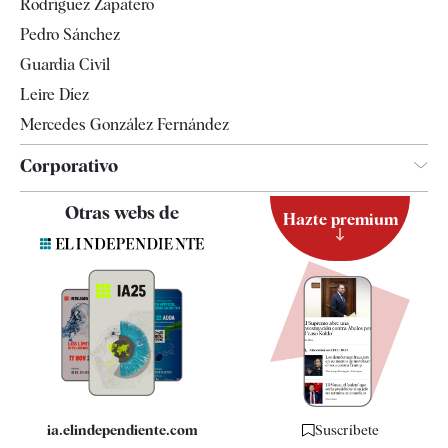
Rodríguez Zapatero
Televisión
Pedro Sánchez
Tendencias
Guardia Civil
Leire Díez
Mercedes González Fernández
Corporativo
Contacto
Otras webs de
Hazte premium
Suscripción
Newsletter
Apps
Quiénes somos
Especificaciones
ia.elindependiente.com
Suscríbete