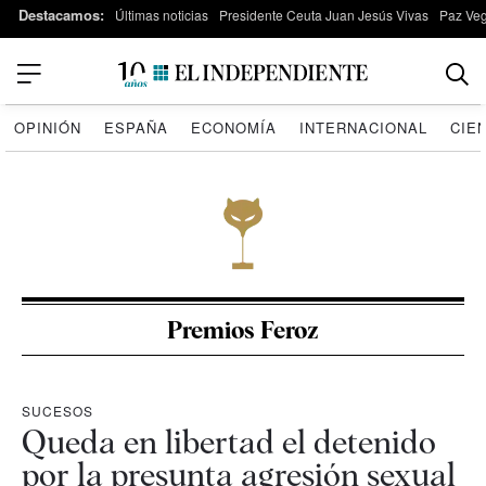
Destacamos:
Últimas noticias
Presidente Ceuta Juan Jesús Vivas
Paz Ve
OPINIÓN
ESPAÑA
ECONOMÍA
INTERNACIONAL
CIE
Premios Feroz
SUCESOS
Queda en libertad el detenido
por la presunta agresión sexual