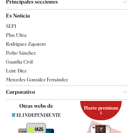
Principales secciones
España
Es Noticia
Economía
SEPI
Internacional
Plus Ultra
Gente
Rodríguez Zapatero
Televisión
Pedro Sánchez
Tendencias
Guardia Civil
Leire Díez
Mercedes González Fernández
Corporativo
Contacto
Otras webs de
Hazte premium
Suscripción
Newsletter
Apps