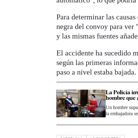
automático", lo que podría 
Para determinar las causas 
negra del convoy para ver "
y las mismas fuentes añade
El accidente ha sucedido mi
según las primeras informa
paso a nivel estaba bajada.
La Policía i
hombre que a
Un hombre supue
la embajadora s