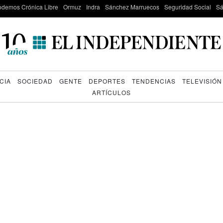
odemos Crónica Libre
Ormuz
Indra
Sánchez Marruecos
Seguridad Social
Sá
CIA
SOCIEDAD
GENTE
DEPORTES
TENDENCIAS
TELEVISIÓN
ARTÍCULOS