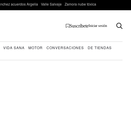
nchez acuerdos Argelia
Valle Salvaje
Zamora nube tóxica
Suscríbete
Iniciar sesión
VIDA SANA
MOTOR
CONVERSACIONES
DE TIENDAS