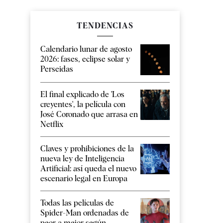
TENDENCIAS
Calendario lunar de agosto
2026: fases, eclipse solar y
Perseidas
El final explicado de 'Los
creyentes', la película con
José Coronado que arrasa en
Netflix
Claves y prohibiciones de la
nueva ley de Inteligencia
Artificial: así queda el nuevo
escenario legal en Europa
Todas las películas de
Spider-Man ordenadas de
peor a mejor según