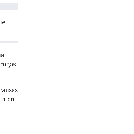
ue
ha
drogas
causas
sta en