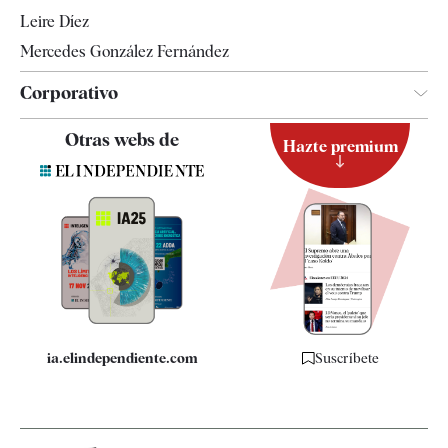
Leire Díez
Mercedes González Fernández
Corporativo
Contacto
Otras webs de
Hazte premium
Suscripción
Newsletter
Apps
Quiénes somos
Especificaciones
ia.elindependiente.com
Suscríbete