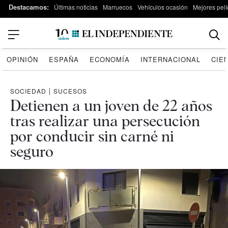
Destacamos:
Últimas noticias
Marruecos
Vehículos ocasión
Mejores pelí
OPINIÓN
ESPAÑA
ECONOMÍA
INTERNACIONAL
CIE
SOCIEDAD
|
SUCESOS
Detienen a un joven de 22 años
tras realizar una persecución
por conducir sin carné ni
seguro