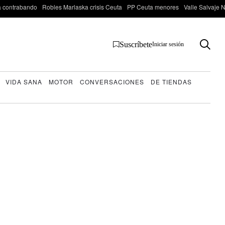
 contrabando
Robles Marlaska crisis Ceuta
PP Ceuta menores
Valle Salvaje N
Suscríbete
Iniciar sesión
VIDA SANA
MOTOR
CONVERSACIONES
DE TIENDAS