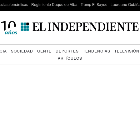
culas románticas
Regimiento Duque de Alba
Trump El Sayed
Laureano Oubiña
CIA
SOCIEDAD
GENTE
DEPORTES
TENDENCIAS
TELEVISIÓN
ARTÍCULOS