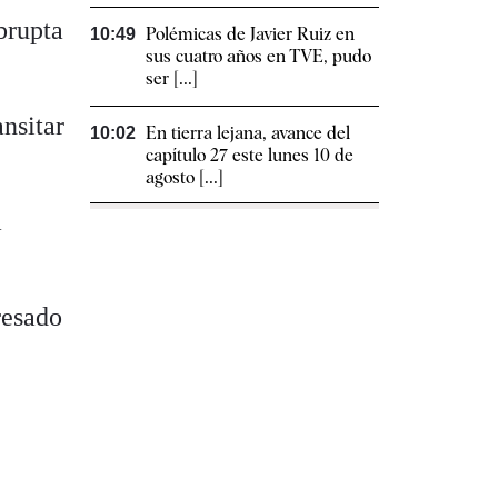
brupta
Polémicas de Javier Ruiz en
10:49
sus cuatro años en TVE, pudo
ser [...]
nsitar
En tierra lejana, avance del
10:02
capítulo 27 este lunes 10 de
.
agosto [...]
a
resado