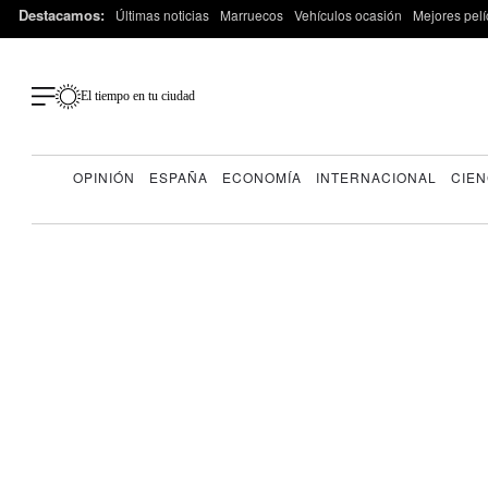
Destacamos:
Últimas noticias
Marruecos
Vehículos ocasión
Mejores pelí
El tiempo en tu ciudad
OPINIÓN
ESPAÑA
ECONOMÍA
INTERNACIONAL
CIEN