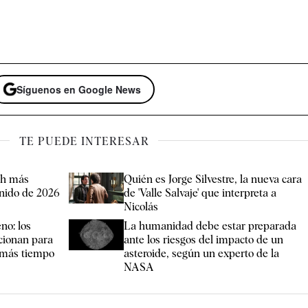
Síguenos en Google News
TE PUEDE INTERESAR
th más
Quién es Jorge Silvestre, la nueva cara
onido de 2026
de 'Valle Salvaje' que interpreta a
Nicolás
no: los
La humanidad debe estar preparada
ncionan para
ante los riesgos del impacto de un
 más tiempo
asteroide, según un experto de la
NASA