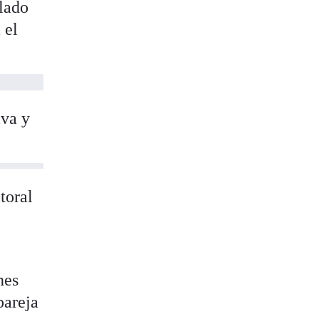
llado
 el
iva y
toral
nes
pareja