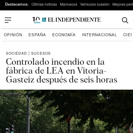
Destacamos:
Últimas noticias
Marruecos
Vehículos ocasión
Mejores pelí
OPINIÓN
ESPAÑA
ECONOMÍA
INTERNACIONAL
CIE
SOCIEDAD
|
SUCESOS
Controlado incendio en la
fábrica de LEA en Vitoria-
Gasteiz después de seis horas