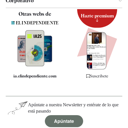
Corporativo
Contacto
Otras webs de
Hazte premium
Suscripción
Newsletter
Apps
Quiénes somos
Especificaciones
ia.elindependiente.com
Suscríbete
Apúntate a nuestra Newsletter y entérate de lo que
está pasando
Apúntate