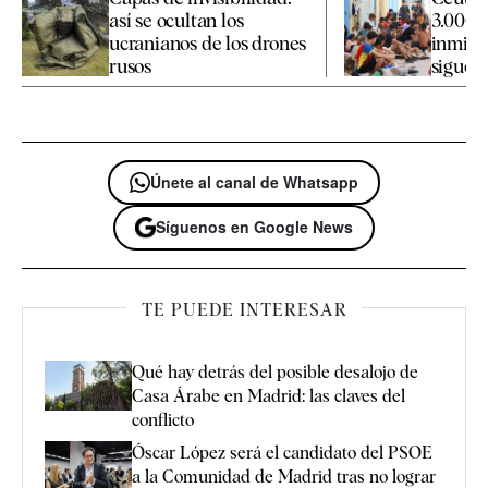
así se ocultan los
3.000 
ucranianos de los drones
inmigr
rusos
siguen 
Únete al canal de Whatsapp
Síguenos en Google News
TE PUEDE INTERESAR
Qué hay detrás del posible desalojo de
Casa Árabe en Madrid: las claves del
conflicto
Óscar López será el candidato del PSOE
a la Comunidad de Madrid tras no lograr