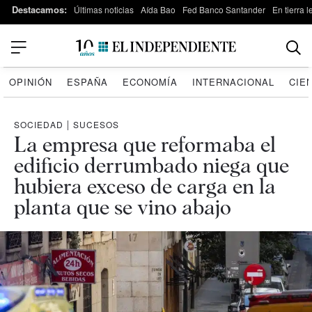
Destacamos:
Últimas noticias
Aída Bao
Fed Banco Santander
En tierra 
OPINIÓN
ESPAÑA
ECONOMÍA
INTERNACIONAL
CIE
SOCIEDAD
|
SUCESOS
La empresa que reformaba el
edificio derrumbado niega que
hubiera exceso de carga en la
planta que se vino abajo