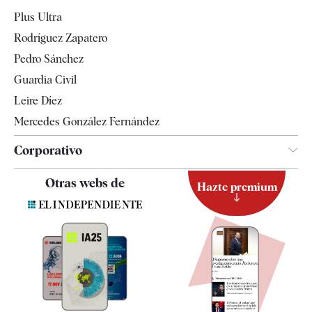
Internacional
Plus Ultra
Gente
Rodríguez Zapatero
Televisión
Pedro Sánchez
Tendencias
Guardia Civil
Leire Díez
Mercedes González Fernández
Corporativo
Contacto
Otras webs de
Hazte premium
Suscripción
Newsletter
Apps
Quiénes somos
Especificaciones