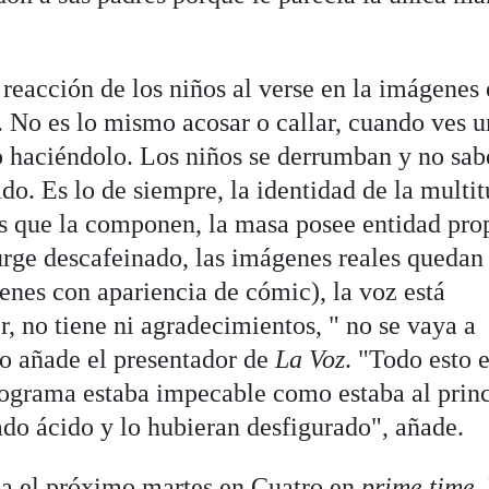
 reacción de los niños al verse en la imágenes 
No es lo mismo acosar o callar, cuando ves u
o haciéndolo. Los niños se derrumban y no sa
o. Es lo de siempre, la identidad de la multi
es que la componen, la masa posee entidad prop
rge descafeinado, las imágenes reales quedan
enes con apariencia de cómic), la voz está
er, no tiene ni agradecimientos, " no se vaya a
o añade el presentador de
La Voz
. "Todo esto 
programa estaba impecable como estaba al princ
ado ácido y lo hubieran desfigurado", añade.
na el próximo martes en Cuatro en
prime
time
,