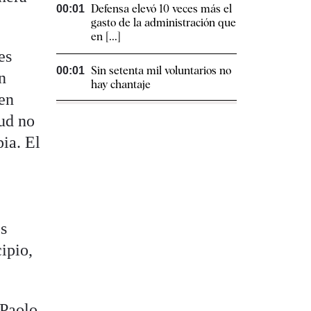
Defensa elevó 10 veces más el
00:01
gasto de la administración que
en [...]
es
Sin setenta mil voluntarios no
00:01
n
hay chantaje
ben
tud no
ia. El
es
ipio,
 Paolo