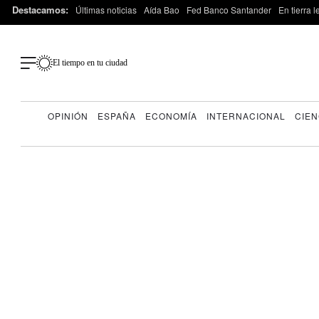
Destacamos:
Últimas noticias
Aída Bao
Fed Banco Santander
En tierra 
El tiempo en tu ciudad
OPINIÓN
ESPAÑA
ECONOMÍA
INTERNACIONAL
CIEN