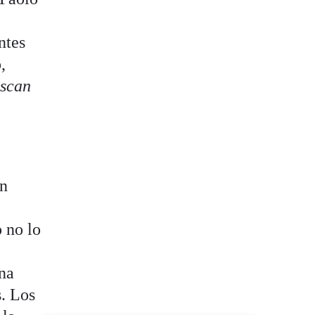
ntes
,
uscan
án
 no lo
una
. Los