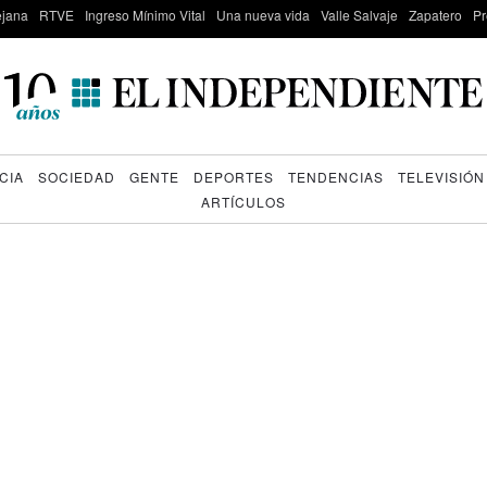
lejana
RTVE
Ingreso Mínimo Vital
Una nueva vida
Valle Salvaje
Zapatero
Pr
CIA
SOCIEDAD
GENTE
DEPORTES
TENDENCIAS
TELEVISIÓN
ARTÍCULOS