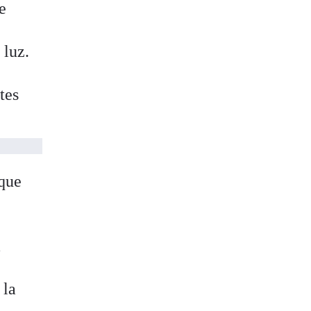
e
 luz.
tes
 que
y
a
 la