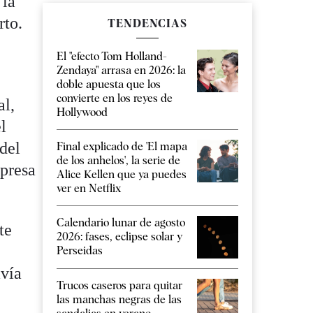
 la
rto.
TENDENCIAS
El "efecto Tom Holland-
Zendaya" arrasa en 2026: la
doble apuesta que los
convierte en los reyes de
al,
Hollywood
l
 del
Final explicado de 'El mapa
de los anhelos', la serie de
mpresa
Alice Kellen que ya puedes
ver en Netflix
Calendario lunar de agosto
te
2026: fases, eclipse solar y
Perseidas
avía
Trucos caseros para quitar
las manchas negras de las