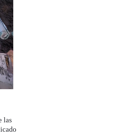
e las
licado