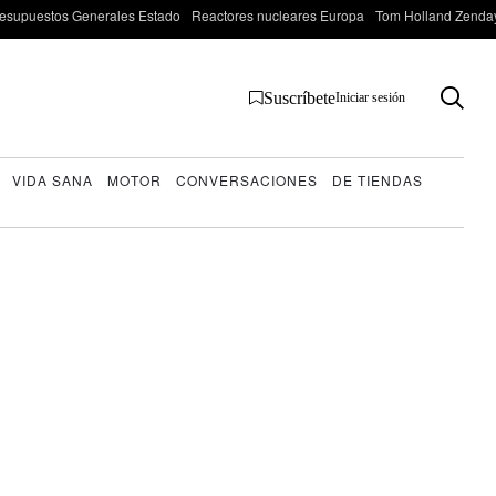
esupuestos Generales Estado
Reactores nucleares Europa
Tom Holland Zenda
Suscríbete
Iniciar sesión
VIDA SANA
MOTOR
CONVERSACIONES
DE TIENDAS