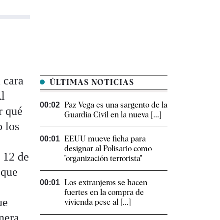
a cara
ÚLTIMAS NOTICIAS
Al
Paz Vega es una sargento de la
00:02
r qué
Guardia Civil en la nueva [...]
o los
EEUU mueve ficha para
00:01
designar al Polisario como
r 12 de
"organización terrorista"
 que
Los extranjeros se hacen
00:01
fuertes en la compra de
ue
vivienda pese al [...]
nera