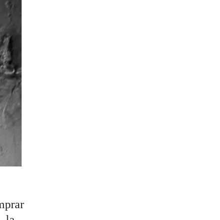
omprar
, la