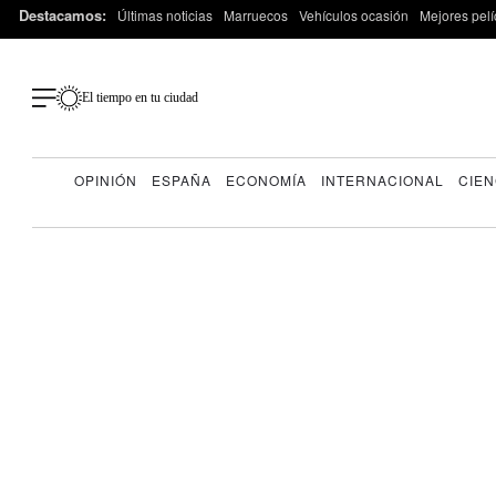
Destacamos:
Últimas noticias
Marruecos
Vehículos ocasión
Mejores pelí
El tiempo en tu ciudad
OPINIÓN
ESPAÑA
ECONOMÍA
INTERNACIONAL
CIEN