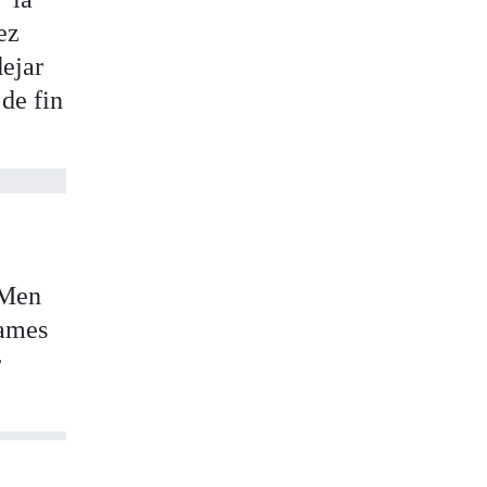
ez
ejar
 de fin
-Men
James
r