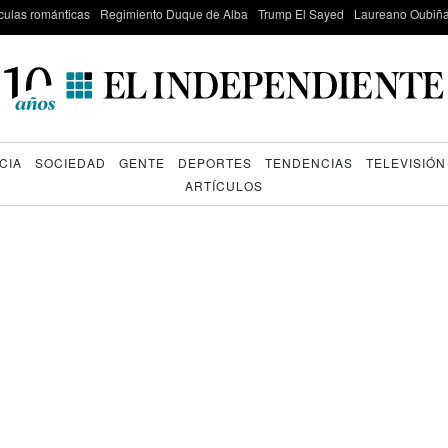
culas románticas
Regimiento Duque de Alba
Trump El Sayed
Laureano Oubiña
CIA
SOCIEDAD
GENTE
DEPORTES
TENDENCIAS
TELEVISIÓN
ARTÍCULOS