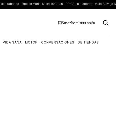
 contrabando
Robles Marlaska crisis Ceuta
PP Ceuta menores
Valle Salvaje N
Suscríbete
Iniciar sesión
VIDA SANA
MOTOR
CONVERSACIONES
DE TIENDAS