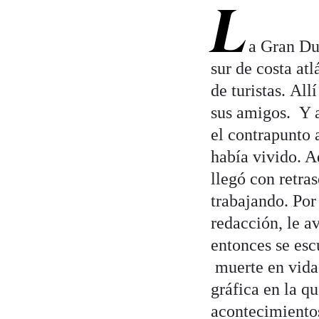
L
a Gran Dun
sur de costa at
de turistas. All
sus amigos. Y al
el contrapunto a
había vivido. A
llegó con retra
trabajando. Por
redacción, le a
entonces se esc
muerte en vida
gráfica en la q
acontecimientos