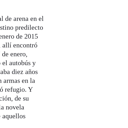
l de arena en el
stino predilecto
 enero de 2015
 allí encontró
7 de enero,
 el autobús y
vaba diez años
n armas en la
ó refugio. Y
ción, de su
 la novela
 aquellos