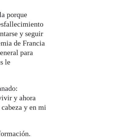
lla porque
esfallecimiento
ntarse y seguir
emia de Francia
general para
s le
ganado:
vivir y ahora
i cabeza y en mi
sformación.