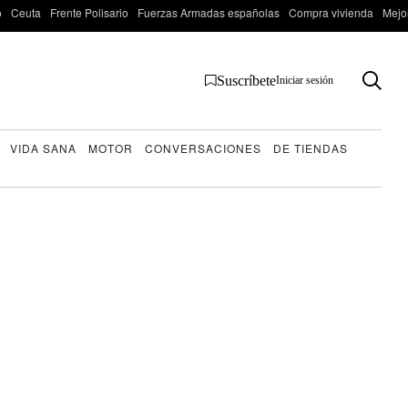
o
Ceuta
Frente Polisario
Fuerzas Armadas españolas
Compra vivienda
Mejo
Suscríbete
Iniciar sesión
VIDA SANA
MOTOR
CONVERSACIONES
DE TIENDAS