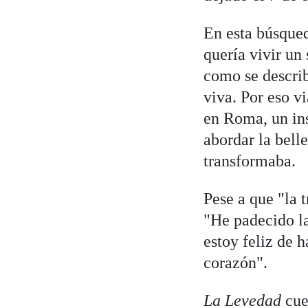
En esta búsqued
quería vivir un
como se describ
viva. Por eso v
en Roma, un ins
abordar la belle
transformaba.
Pese a que "la t
"He padecido la
estoy feliz de 
corazón".
La Levedad
cuen