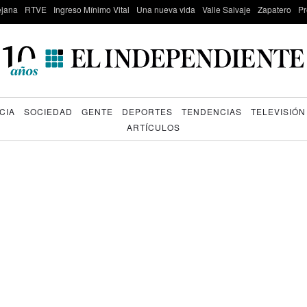
lejana
RTVE
Ingreso Mínimo Vital
Una nueva vida
Valle Salvaje
Zapatero
Pr
CIA
SOCIEDAD
GENTE
DEPORTES
TENDENCIAS
TELEVISIÓN
ARTÍCULOS