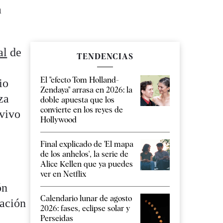
a
al
de
TENDENCIAS
El "efecto Tom Holland-
io
Zendaya" arrasa en 2026: la
za
doble apuesta que los
convierte en los reyes de
vivo
Hollywood
Final explicado de 'El mapa
de los anhelos', la serie de
Alice Kellen que ya puedes
ver en Netflix
ón
Calendario lunar de agosto
cación
2026: fases, eclipse solar y
Perseidas