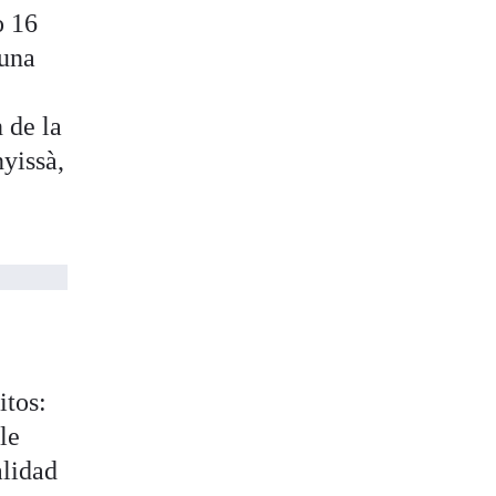
o 16
 una
 de la
nyissà,
itos:
le
alidad