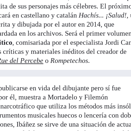
dita de sus personajes más célebres. El próxim
cará en castellano y catalán
Hachís... ¡Salud!
,
crita y dibujada por el autor en 2014, que
rdada en los archivos. Será el primer volumen
tico
, comisariada por el especialista Jordi Ca
 críticas y materiales inéditos del creador de
Rue del Percebe
o
Rompetechos
.
publicarse en vida del dibujante pero sí fue
or él, muestra a Mortadelo y Filemón
narcotráfico que utiliza los métodos más insól
strumentos musicales huecos o lencería con dob
ones, Ibáñez se sirve de una situación de actu