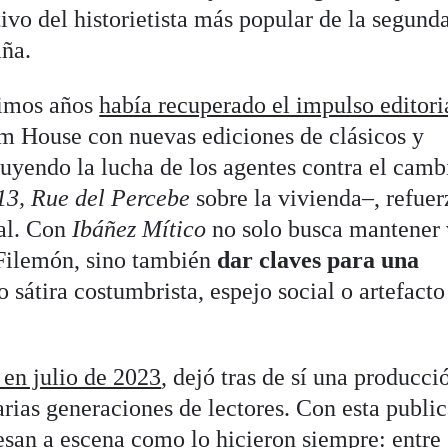
ivo del historietista más popular de la segund
aña.
timos años
había recuperado el impulso editori
 House con nuevas ediciones de clásicos y
luyendo la lucha de los agentes contra el camb
13, Rue del Percebe
sobre la vivienda–, refuer
ial. Con
Ibáñez Mítico
no solo busca mantener 
 Filemón, sino también
dar claves para una
 sátira costumbrista, espejo social o artefacto
 en julio de 2023
, dejó tras de sí una producci
ias generaciones de lectores. Con esta publi
resan a escena como lo hicieron siempre: entre