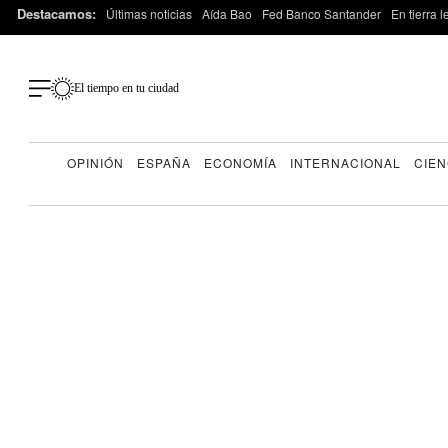
Destacamos:
Últimas noticias
Aída Bao
Fed Banco Santander
En tierra 
El tiempo en tu ciudad
OPINIÓN
ESPAÑA
ECONOMÍA
INTERNACIONAL
CIEN