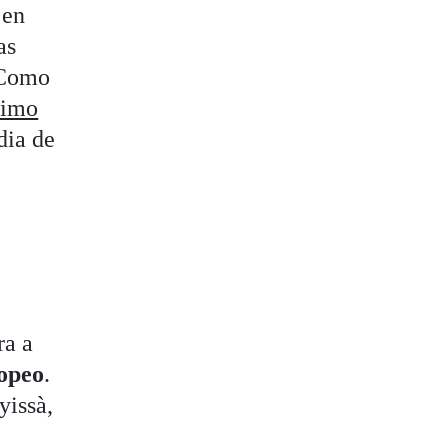
 en
as
. Como
timo
dia de
ra a
ropeo
.
yissà,