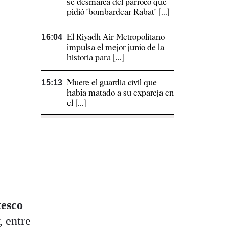
se desmarca del párroco que
pidió "bombardear Rabat" [...]
El Riyadh Air Metropolitano
16:04
impulsa el mejor junio de la
historia para [...]
Muere el guardia civil que
15:13
había matado a su expareja en
el [...]
tesco
, entre