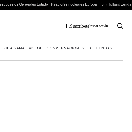
esupuestos Generales Estado
Reactores nucleares Europa
Tom Holland Zenda
Suscríbete
Iniciar sesión
VIDA SANA
MOTOR
CONVERSACIONES
DE TIENDAS