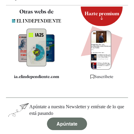
Contacto
Otras webs de
Hazte premium
Suscripción
Newsletter
Apps
Quiénes somos
Especificaciones
ia.elindependiente.com
Suscríbete
Apúntate a nuestra Newsletter y entérate de lo que
está pasando
Apúntate