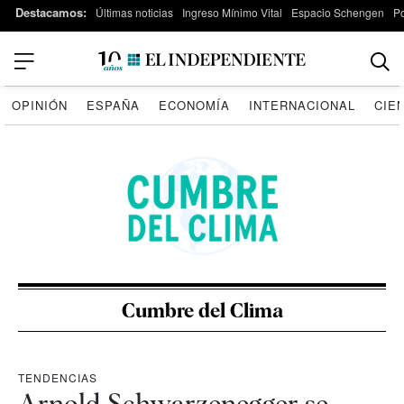
Destacamos:
Últimas noticias
Ingreso Mínimo Vital
Espacio Schengen
P
OPINIÓN
ESPAÑA
ECONOMÍA
INTERNACIONAL
CIE
Cumbre del Clima
TENDENCIAS
Arnold Schwarzenegger se