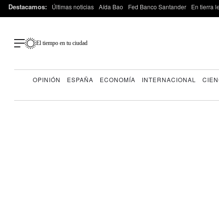
Destacamos:
Últimas noticias
Aída Bao
Fed Banco Santander
En tierra 
El tiempo en tu ciudad
OPINIÓN
ESPAÑA
ECONOMÍA
INTERNACIONAL
CIEN