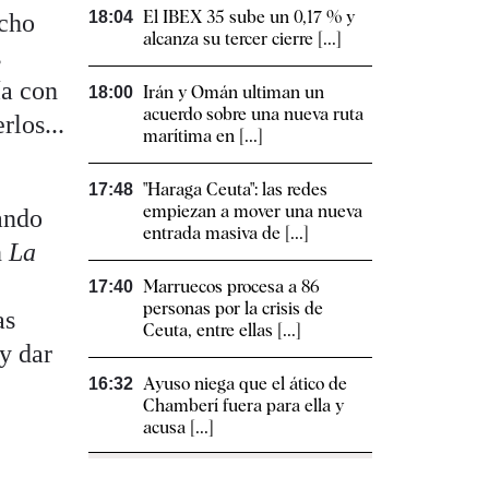
El IBEX 35 sube un 0,17 % y
18:04
ucho
alcanza su tercer cierre [...]
s
ía con
Irán y Omán ultiman un
18:00
acuerdo sobre una nueva ruta
rlos...
marítima en [...]
"Haraga Ceuta": las redes
17:48
empiezan a mover una nueva
ando
entrada masiva de [...]
n
La
Marruecos procesa a 86
17:40
personas por la crisis de
as
Ceuta, entre ellas [...]
y dar
Ayuso niega que el ático de
16:32
Chamberí fuera para ella y
acusa [...]