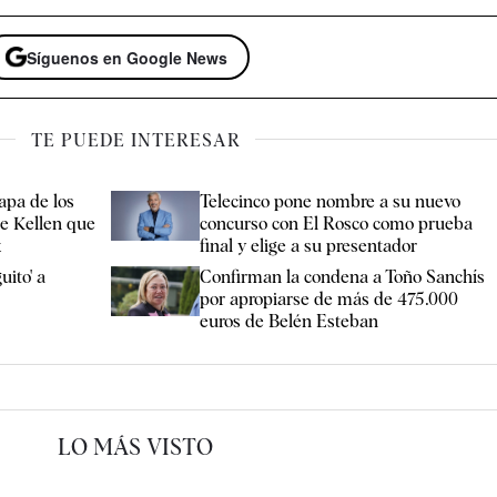
Síguenos en Google News
TE PUEDE INTERESAR
apa de los
Telecinco pone nombre a su nuevo
ice Kellen que
concurso con El Rosco como prueba
x
final y elige a su presentador
uito' a
Confirman la condena a Toño Sanchís
por apropiarse de más de 475.000
euros de Belén Esteban
LO MÁS VISTO