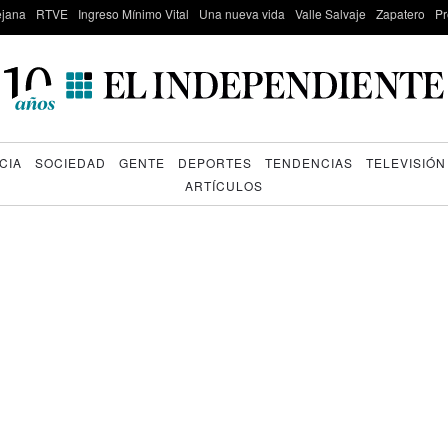
lejana
RTVE
Ingreso Mínimo Vital
Una nueva vida
Valle Salvaje
Zapatero
Pr
CIA
SOCIEDAD
GENTE
DEPORTES
TENDENCIAS
TELEVISIÓN
ARTÍCULOS