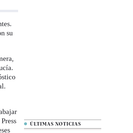
ntes.
on su
mera,
ucía.
óstico
l.
abajar
 Press
ÚLTIMAS NOTICIAS
eses