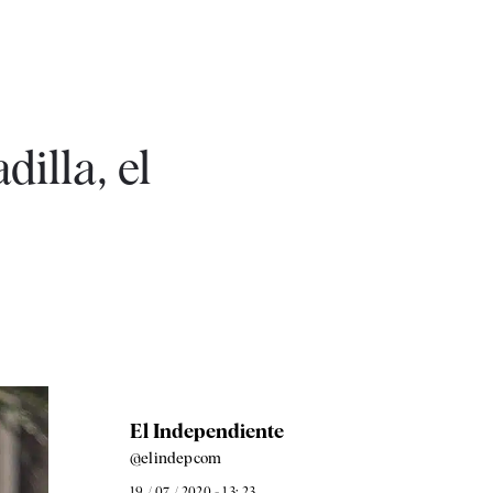
illa, el
El Independiente
@elindepcom
19 / 07 / 2020 - 13: 23