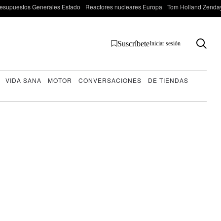
esupuestos Generales Estado
Reactores nucleares Europa
Tom Holland Zenda
Suscríbete
Iniciar sesión
VIDA SANA
MOTOR
CONVERSACIONES
DE TIENDAS