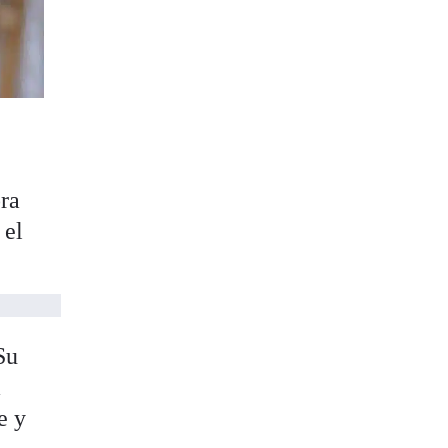
ora
 el
Su
a
e y