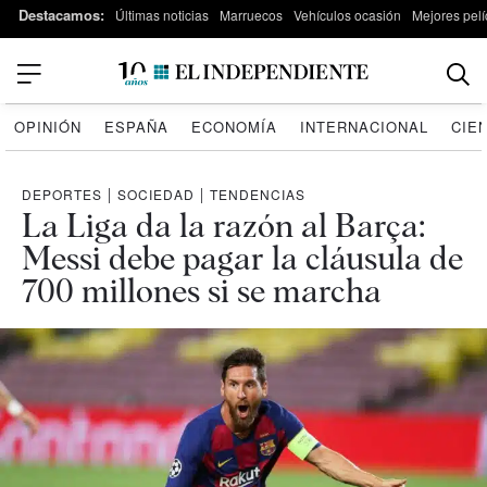
Destacamos:
Últimas noticias
Marruecos
Vehículos ocasión
Mejores pelí
OPINIÓN
ESPAÑA
ECONOMÍA
INTERNACIONAL
CIE
DEPORTES
|
SOCIEDAD
|
TENDENCIAS
La Liga da la razón al Barça:
Messi debe pagar la cláusula de
700 millones si se marcha