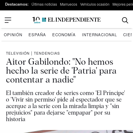
Destacamos:
Últimas noticias
Marruecos
Vehículos ocasión
Mejores pelí
OPINIÓN
ESPAÑA
ECONOMÍA
INTERNACIONAL
CIE
TELEVISIÓN
|
TENDENCIAS
Aitor Gabilondo: "No hemos
hecho la serie de 'Patria' para
contentar a nadie"
El también creador de series como 'El Príncipe'
o 'Vivir sin permiso' pide al espectador que se
acerque a la serie con la mirada limpia y "sin
prejuicios" para dejarse "empapar" por su
historia