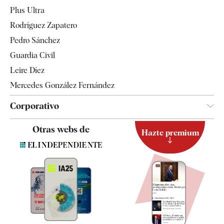
Internacional
Plus Ultra
Gente
Rodríguez Zapatero
Televisión
Pedro Sánchez
Tendencias
Guardia Civil
Leire Díez
Mercedes González Fernández
Corporativo
Contacto
Otras webs de
Hazte premium
Suscripción
Newsletter
Apps
Quiénes somos
Especificaciones