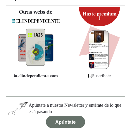
Contacto
Otras webs de
Hazte premium
Suscripción
Newsletter
Apps
Quiénes somos
Especificaciones
ia.elindependiente.com
Suscríbete
Apúntate a nuestra Newsletter y entérate de lo que
está pasando
Apúntate