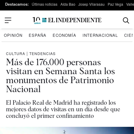
Destacamos:
Últimas noticias
Aída Bao
Josep Vilarasau
Paz Vega
Vall
OPINIÓN
ESPAÑA
ECONOMÍA
INTERNACIONAL
CIE
CULTURA
|
TENDENCIAS
Más de 176.000 personas
visitan en Semana Santa los
monumentos de Patrimonio
Nacional
El Palacio Real de Madrid ha registrado los
mejores datos de visitas en un día desde que
concluyó el primer confinamiento