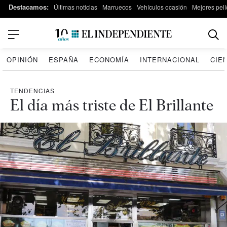
Destacamos:
Últimas noticias
Marruecos
Vehículos ocasión
Mejores pelí
OPINIÓN
ESPAÑA
ECONOMÍA
INTERNACIONAL
CIE
TENDENCIAS
El día más triste de El Brillante