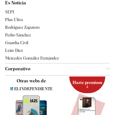
Es Noticia
Economía
SEPI
Internacional
Plus Ultra
Gente
Rodríguez Zapatero
Televisión
Pedro Sánchez
Tendencias
Guardia Civil
Leire Díez
Mercedes González Fernández
Corporativo
Contacto
Otras webs de
Hazte premium
Suscripción
Newsletter
Apps
Quiénes somos