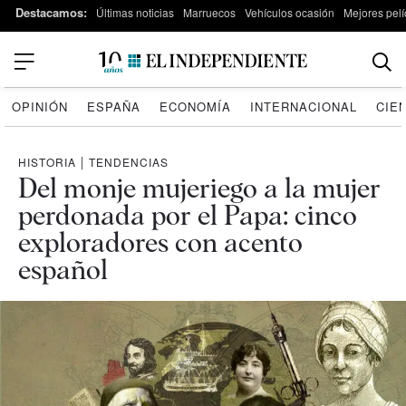
Destacamos:
Últimas noticias
Marruecos
Vehículos ocasión
Mejores pelí
OPINIÓN
ESPAÑA
ECONOMÍA
INTERNACIONAL
CIE
HISTORIA
|
TENDENCIAS
Del monje mujeriego a la mujer
perdonada por el Papa: cinco
exploradores con acento
español