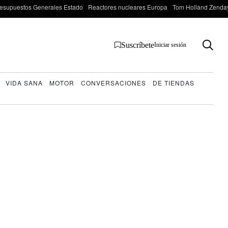
esupuestos Generales Estado
Reactores nucleares Europa
Tom Holland Zenda
Suscríbete
Iniciar sesión
VIDA SANA
MOTOR
CONVERSACIONES
DE TIENDAS