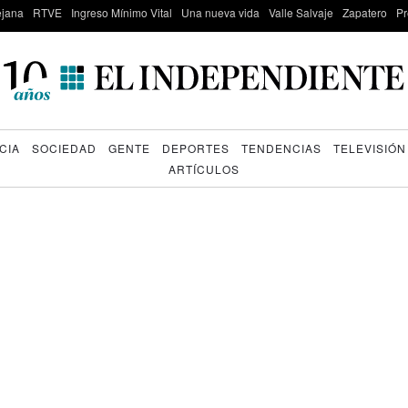
lejana
RTVE
Ingreso Mínimo Vital
Una nueva vida
Valle Salvaje
Zapatero
Pr
CIA
SOCIEDAD
GENTE
DEPORTES
TENDENCIAS
TELEVISIÓN
ARTÍCULOS