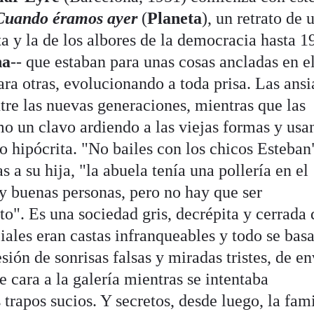
Cuando éramos ayer
(
Planeta
), un retrato de 
ta y la de los albores de la democracia hasta 1
na
-- que estaban para unas cosas ancladas en e
ara otras, evolucionando a toda prisa. Las ansi
ntre las nuevas generaciones, mientras que las
o un clavo ardiendo a las viejas formas y usa
 hipócrita. "No bailes con los chicos Esteban"
s a su hija, "la abuela tenía una pollería en el
 buenas personas, pero no hay que ser
o". Es una sociedad gris, decrépita y cerrada 
iales eran castas infranqueables y todo se bas
sión de sonrisas falsas y miradas tristes, de en
e cara a la galería mientras se intentaba
trapos sucios. Y secretos, desde luego, la fami