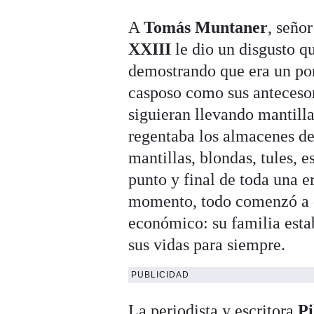
A
Tomás Muntaner
, seño
XXIII
le dio un disgusto qu
demostrando que era un pont
casposo como sus antecesor
siguieran llevando mantill
regentaba los almacenes de
mantillas, blondas, tules, e
punto y final de toda una er
momento, todo comenzó a d
económico: su familia esta
sus vidas para siempre.
PUBLICIDAD
La periodista y escritora
Pi