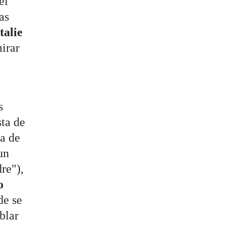
el
as
talie
irar
s
sta de
ja de
un
re"),
o
de se
blar