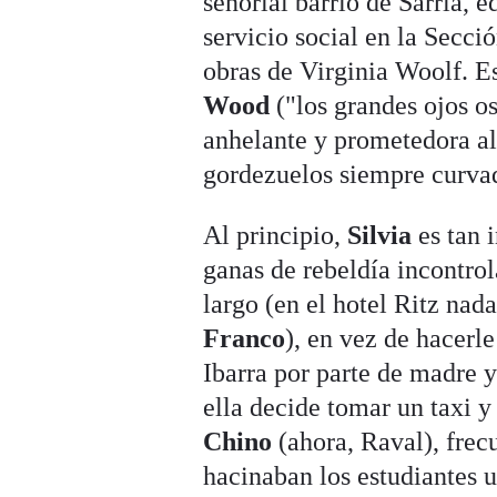
señorial barrio de Sarrià, 
servicio social en la Secci
obras de Virginia Woolf. 
Wood
("los grandes ojos o
anhelante y prometedora al
gordezuelos siempre curvado
Al principio,
Silvia
es tan 
ganas de rebeldía incontrol
largo (en el hotel Ritz nad
Franco
), en vez de hacerl
Ibarra por parte de madre 
ella decide tomar un taxi 
Chino
(ahora, Raval), frecu
hacinaban los estudiantes u