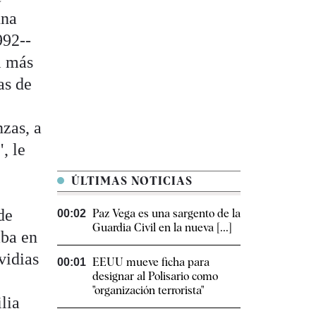
una
992--
l más
as de
nzas, a
, le
ÚLTIMAS NOTICIAS
de
Paz Vega es una sargento de la
00:02
Guardia Civil en la nueva [...]
aba en
vidias
EEUU mueve ficha para
00:01
designar al Polisario como
"organización terrorista"
lia