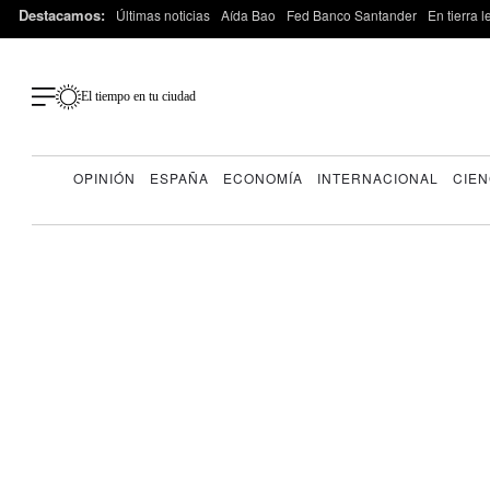
Destacamos:
Últimas noticias
Aída Bao
Fed Banco Santander
En tierra 
El tiempo en tu ciudad
OPINIÓN
ESPAÑA
ECONOMÍA
INTERNACIONAL
CIEN