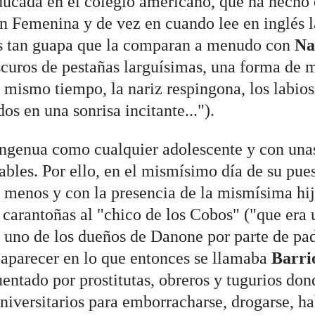
educada en el colegio americano, que ha hecho 
ón Femenina y de vez en cuando lee en inglés l
Es tan guapa que la comparan a menudo con
Na
scuros de pestañas larguísimas, una forma de m
 mismo tiempo, la nariz respingona, los labios
s en una sonrisa incitante...").
ingenua como cualquier adolescente y con una
ables. Por ello, en el mismísimo día de su pue
a menos y con la presencia de la mismísima hi
e carantoñas al "chico de los Cobos" ("que era 
y uno de los dueños de Danone por parte de pad
y aparecer en lo que entonces se llamaba
Barri
entado por prostitutas, obreros y tugurios don
niversitarios para emborracharse, drogarse, ha