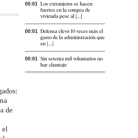
Los extranjeros se hacen
00:01
fuertes en la compra de
vivienda pese al [...]
Defensa elevó 10 veces más el
00:01
gasto de la administración que
en [...]
Sin setenta mil voluntarios no
00:01
hay chantaje
gados:
ima
ta de
 el