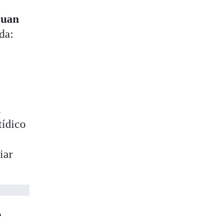
Juan
da:
l
tídico
iar
e