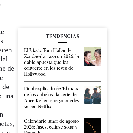
s
te
TENDENCIAS
s
hacen
El "efecto Tom Holland-
Zendaya" arrasa en 2026: la
del
doble apuesta que los
ne de
convierte en los reyes de
Hollywood
el
n de
Final explicado de 'El mapa
de los anhelos', la serie de
o una
Alice Kellen que ya puedes
ver en Netflix
un
Calendario lunar de agosto
etas,
2026: fases, eclipse solar y
s, y
Perseidas