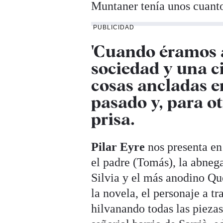
Muntaner tenía unos cuanto
PUBLICIDAD
'Cuando éramos ay
sociedad y una c
cosas ancladas e
pasado y, para o
prisa.
Pilar Eyre
nos presenta e
el padre (Tomás), la abneg
Silvia y el más anodino Que
la novela, el personaje a tr
hilvanando todas las piezas