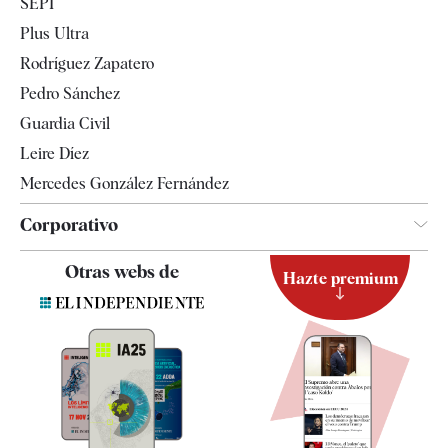
SEPI
Internacional
Plus Ultra
Gente
Rodríguez Zapatero
Televisión
Pedro Sánchez
Tendencias
Guardia Civil
Leire Díez
Mercedes González Fernández
Corporativo
Contacto
Otras webs de
Hazte premium
Suscripción
Newsletter
Apps
Quiénes somos
Especificaciones