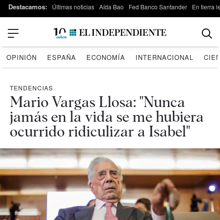
Destacamos:
Últimas noticias
Aída Bao
Fed Banco Santander
En tierra 
OPINIÓN
ESPAÑA
ECONOMÍA
INTERNACIONAL
CIE
TENDENCIAS
Mario Vargas Llosa: "Nunca
jamás en la vida se me hubiera
ocurrido ridiculizar a Isabel"