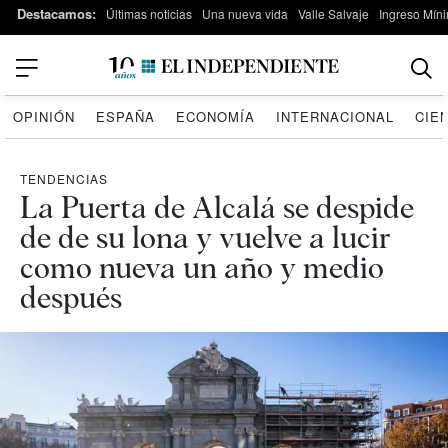
Destacamos:
Últimas noticias
Una nueva vida
Valle Salvaje
Ingreso Míni
OPINIÓN
ESPAÑA
ECONOMÍA
INTERNACIONAL
CIE
TENDENCIAS
La Puerta de Alcalá se despide
de de su lona y vuelve a lucir
como nueva un año y medio
después