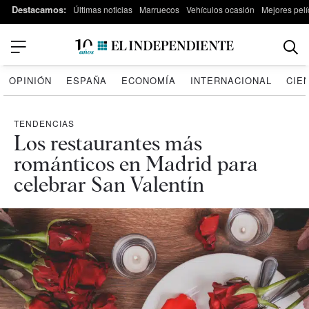
Destacamos:
Últimas noticias
Marruecos
Vehículos ocasión
Mejores pelí
OPINIÓN
ESPAÑA
ECONOMÍA
INTERNACIONAL
CIE
TENDENCIAS
Los restaurantes más
románticos en Madrid para
celebrar San Valentín