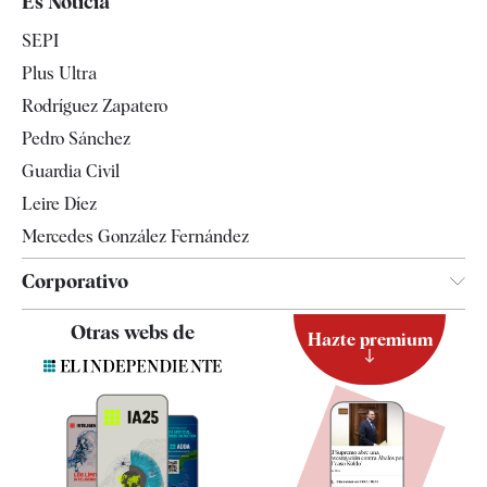
Es Noticia
Economía
SEPI
Internacional
Plus Ultra
Gente
Rodríguez Zapatero
Televisión
Pedro Sánchez
Tendencias
Guardia Civil
Leire Díez
Mercedes González Fernández
Corporativo
Contacto
Otras webs de
Hazte premium
Suscripción
Newsletter
Apps
Quiénes somos
Especificaciones