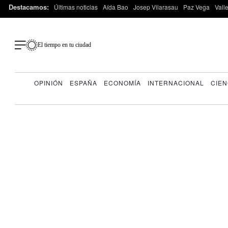
Destacamos:
Últimas noticias
Aída Bao
Josep Vilarasau
Paz Vega
Vall
El tiempo en tu ciudad
OPINIÓN
ESPAÑA
ECONOMÍA
INTERNACIONAL
CIEN