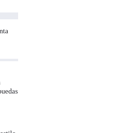
nta
n
 puedas