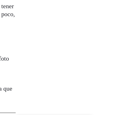
 tener
 poco,
foto
da que