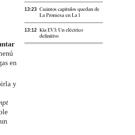
Cuántos capítulos quedan de
13:23
La Promesa en La 1
Kia EV3: Un eléctrico
13:12
definitivo
untar
menú
gas en
irla y
mpt
ole
 un