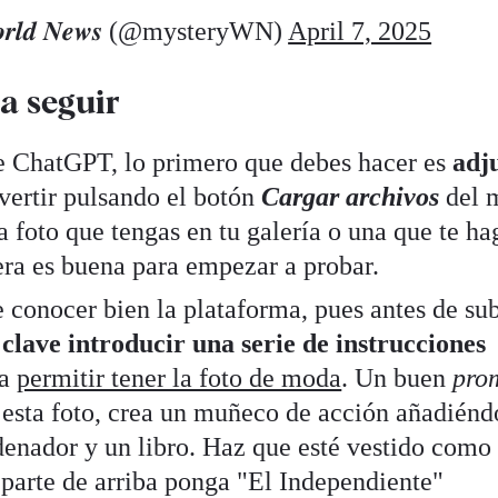
𝑾𝒐𝒓𝒍𝒅 𝑵𝒆𝒘𝒔 (@mysteryWN)
April 7, 2025
 a seguir
e ChatGPT, lo primero que debes hacer es
adj
vertir pulsando el botón
Cargar archivos
del 
a foto que tengas en tu galería o una que te ha
ra es buena para empezar a probar.
e conocer bien la plataforma, pues antes de sub
s
clave introducir una serie de instrucciones
 a
permitir tener la foto de moda
. Un buen
pro
e esta foto, crea un muñeco de acción añadiénd
enador y un libro. Haz que esté vestido como
 parte de arriba ponga "El Independiente"