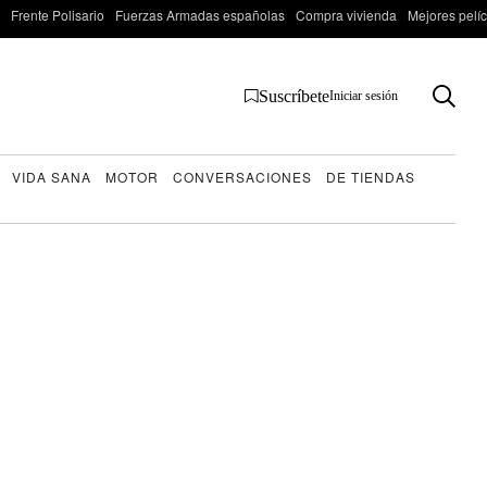
Frente Polisario
Fuerzas Armadas españolas
Compra vivienda
Mejores pelí
Suscríbete
Iniciar sesión
VIDA SANA
MOTOR
CONVERSACIONES
DE TIENDAS