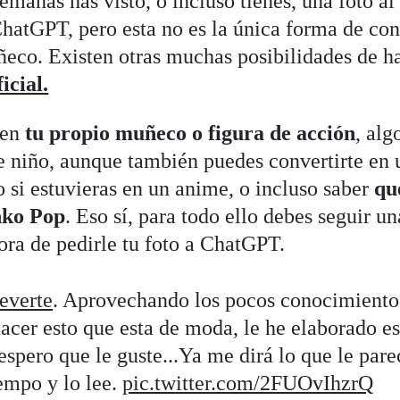
emanas has visto, o incluso tienes, una foto al 
hatGPT, pero esta no es la única forma de con
eco. Existen otras muchas posibilidades de h
icial.
 en
tu propio muñeco o figura de acción
, alg
e niño, aunque también puedes convertirte en 
o si estuvieras en un anime, o incluso saber
qu
nko Pop
. Eso sí, para todo ello debes seguir un
ora de pedirle tu foto a ChatGPT.
everte
. Aprovechando los pocos conocimiento
acer esto que esta de moda, le he elaborado es
espero que le guste...Ya me dirá lo que le pare
iempo y lo lee.
pic.twitter.com/2FUOvIhzrQ