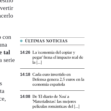
estilo
vertir
acerlo
o con
ÚLTIMAS NOTICIAS
una
e tal
La 'economía del copiar y
14:26
pegar' frena el impacto real de
a serie
la [...]
Cada euro invertido en
14:18
Defensa genera 2,5 euros en la
s
economía española
ta
De 'El diario de Noa' a
14:08
ce,
'Materialistas': las mejores
películas románticas del [...]