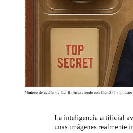
Muñeco de acción de Iker Jiménez creado con ChatGPT |
@myste
La inteligencia artificial 
unas imágenes realmente in