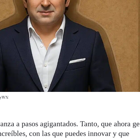
ryWN
avanza a pasos agigantados. Tanto, que ahora g
creíbles, con las que puedes innovar y que