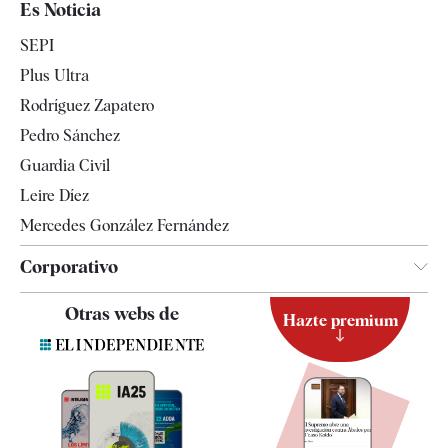
Es Noticia
Economía
SEPI
Internacional
Plus Ultra
Gente
Rodríguez Zapatero
Televisión
Pedro Sánchez
Tendencias
Guardia Civil
Leire Díez
Mercedes González Fernández
Corporativo
Contacto
Otras webs de
Hazte premium
Suscripción
Newsletter
Apps
Quiénes somos