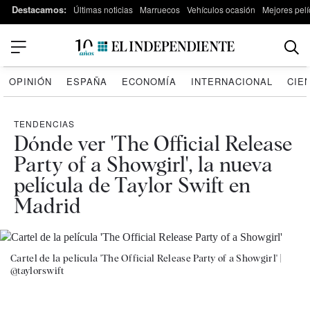
Destacamos:
Últimas noticias
Marruecos
Vehículos ocasión
Mejores pelí
OPINIÓN
ESPAÑA
ECONOMÍA
INTERNACIONAL
CIE
TENDENCIAS
Dónde ver 'The Official Release
Party of a Showgirl', la nueva
película de Taylor Swift en
Madrid
Cartel de la película 'The Official Release Party of a Showgirl' |
@taylorswift