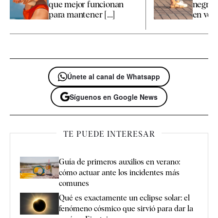
que mejor funcionan
negras 
para mantener [...]
en ver
Únete al canal de Whatsapp
Síguenos en Google News
TE PUEDE INTERESAR
Guía de primeros auxilios en verano:
cómo actuar ante los incidentes más
comunes
Qué es exactamente un eclipse solar: el
fenómeno cósmico que sirvió para dar la