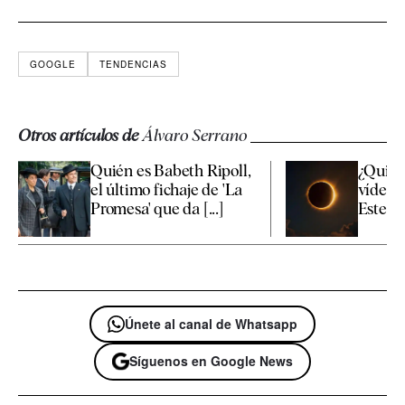
GOOGLE
TENDENCIAS
Otros artículos de
Álvaro Serrano
Quién es Babeth Ripoll,
¿Quiere
el último fichaje de 'La
vídeos 
Promesa' que da [...]
Este es 
Únete al canal de Whatsapp
Síguenos en Google News