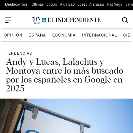
Destacamos:
Últimas noticias
Aída Bao
Josep Vilarasau
Paz Vega
Vall
OPINIÓN
ESPAÑA
ECONOMÍA
INTERNACIONAL
CIE
TENDENCIAS
Andy y Lucas, Lalachus y
Montoya entre lo más buscado
por los españoles en Google en
2025