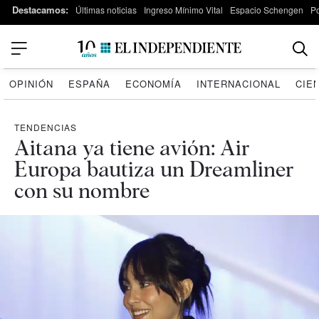
Destacamos:
Últimas noticias
Ingreso Mínimo Vital
Espacio Schengen
P
OPINIÓN
ESPAÑA
ECONOMÍA
INTERNACIONAL
CIE
TENDENCIAS
Aitana ya tiene avión: Air
Europa bautiza un Dreamliner
con su nombre