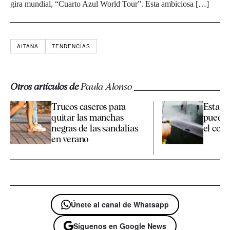
gira mundial, “Cuarto Azul World Tour”. Esta ambiciosa […]
AITANA
TENDENCIAS
Otros artículos de
Paula Alonso
Trucos caseros para
Esta es
quitar las manchas
pueden
negras de las sandalias
el coche
en verano
Únete al canal de Whatsapp
Síguenos en Google News