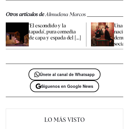
Otros artículos de
Almudena Marcos
'El escondido y la
Una sát
tapada', pura comedia
nacion
de capa y espada del [...]
denunc
social
Únete al canal de Whatsapp
Síguenos en Google News
LO MÁS VISTO