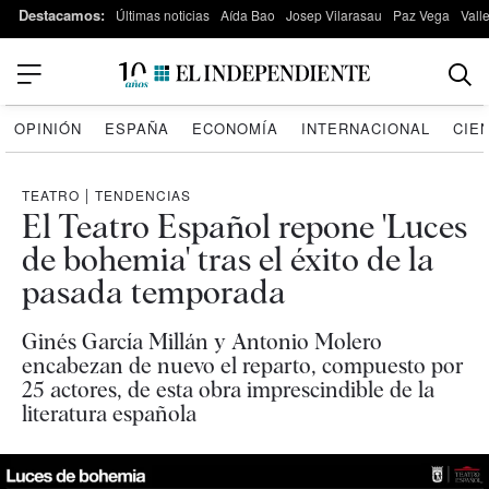
Destacamos:
Últimas noticias
Aída Bao
Josep Vilarasau
Paz Vega
Vall
OPINIÓN
ESPAÑA
ECONOMÍA
INTERNACIONAL
CIE
TEATRO
|
TENDENCIAS
El Teatro Español repone 'Luces
de bohemia' tras el éxito de la
pasada temporada
Ginés García Millán y Antonio Molero
encabezan de nuevo el reparto, compuesto por
25 actores, de esta obra imprescindible de la
literatura española