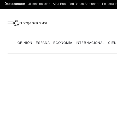
Destacamos:
Últimas noticias
Aída Bao
Fed Banco Santander
En tierra 
El tiempo en tu ciudad
OPINIÓN
ESPAÑA
ECONOMÍA
INTERNACIONAL
CIEN