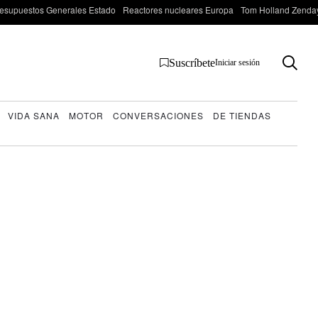
esupuestos Generales Estado
Reactores nucleares Europa
Tom Holland Zenda
Suscríbete
Iniciar sesión
VIDA SANA
MOTOR
CONVERSACIONES
DE TIENDAS