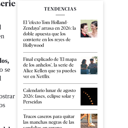
serie
TENDENCIAS
El "efecto Tom Holland-
l
Zendaya" arrasa en 2026: la
doble apuesta que los
en
convierte en los reyes de
.
Hollywood
Final explicado de 'El mapa
dos,
de los anhelos', la serie de
o se
Alice Kellen que ya puedes
ver en Netflix
l
Calendario lunar de agosto
ostrar
2026: fases, eclipse solar y
Perseidas
os
Trucos caseros para quitar
las manchas negras de las
sandalias en verano