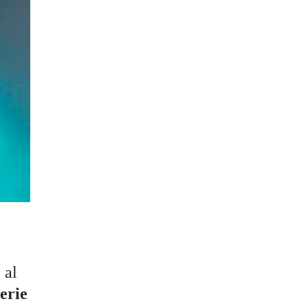
 al
erie