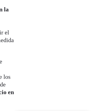
n la
r el
medida
e
e los
 de
cio en