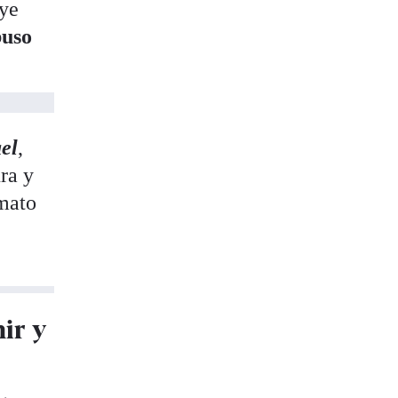
uye
buso
el
,
ra y
rmato
ir y