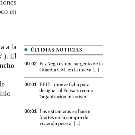
ciones
ocó en
a a la
ÚLTIMAS NOTICIAS
"). El
Paz Vega es una sargento de la
00:02
ncho
Guardia Civil en la nueva [...]
de
EEUU mueve ficha para
00:01
designar al Polisario como
inio
"organización terrorista"
Los extranjeros se hacen
00:01
fuertes en la compra de
vivienda pese al [...]