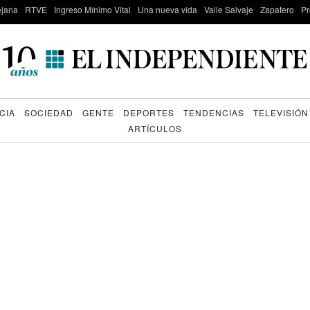
lejana
RTVE
Ingreso Mínimo Vital
Una nueva vida
Valle Salvaje
Zapatero
Pr
CIA
SOCIEDAD
GENTE
DEPORTES
TENDENCIAS
TELEVISIÓN
ARTÍCULOS