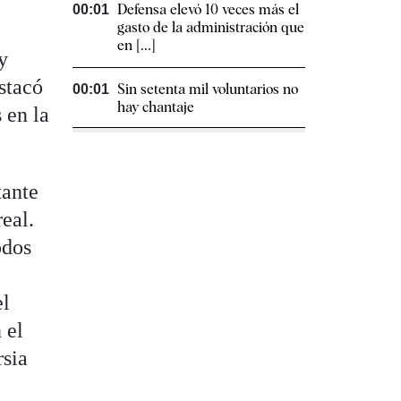
Defensa elevó 10 veces más el
00:01
gasto de la administración que
en [...]
y
estacó
Sin setenta mil voluntarios no
00:01
hay chantaje
 en la
tante
eal.
odos
el
 el
rsia