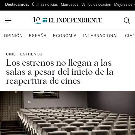
Destacamos:
Últimas noticias
Marruecos
Vehículos ocasión
Mejores pelí
OPINIÓN
ESPAÑA
ECONOMÍA
INTERNACIONAL
CIE
CINE
|
ESTRENOS
Los estrenos no llegan a las
salas a pesar del inicio de la
reapertura de cines