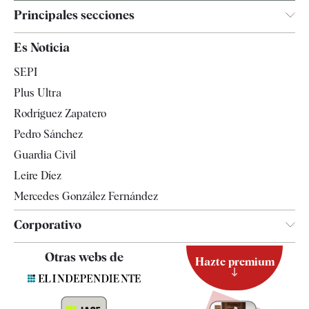
Principales secciones
España
Es Noticia
Economía
SEPI
Internacional
Plus Ultra
Gente
Rodríguez Zapatero
Televisión
Pedro Sánchez
Tendencias
Guardia Civil
Leire Díez
Mercedes González Fernández
Corporativo
Contacto
Otras webs de
Hazte premium
Suscripción
Newsletter