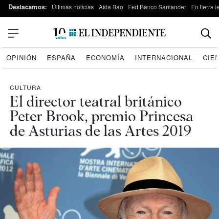
Destacamos:
Últimas noticias
Aída Bao
Fed Banco Santander
En tierra 
OPINIÓN
ESPAÑA
ECONOMÍA
INTERNACIONAL
CIE
CULTURA
El director teatral británico
Peter Brook, premio Princesa
de Asturias de las Artes 2019