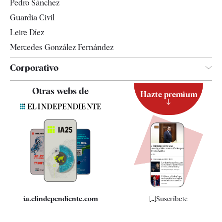
Pedro Sánchez
Tendencias
Guardia Civil
Leire Díez
Mercedes González Fernández
Corporativo
Contacto
Otras webs de
Hazte premium
Suscripción
Newsletter
Apps
Quiénes somos
Especificaciones
ia.elindependiente.com
Suscríbete