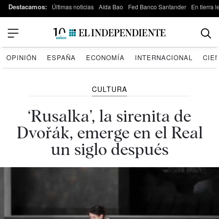
Destacamos:
Últimas noticias
Aída Bao
Fed Banco Santander
En tierra 
OPINIÓN
ESPAÑA
ECONOMÍA
INTERNACIONAL
CIE
CULTURA
‘Rusalka’, la sirenita de
Dvořák, emerge en el Real
un siglo después