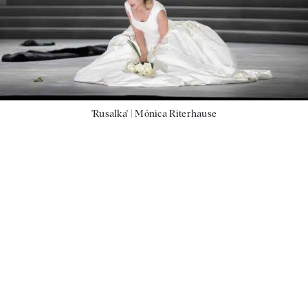
'Rusalka' |
Mónica Riterhause