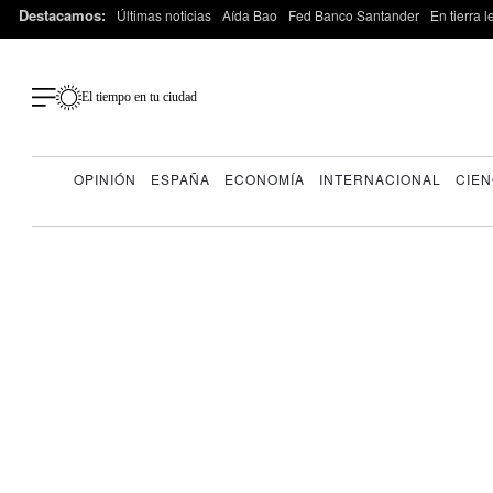
Destacamos:
Últimas noticias
Aída Bao
Fed Banco Santander
En tierra 
El tiempo en tu ciudad
OPINIÓN
ESPAÑA
ECONOMÍA
INTERNACIONAL
CIEN