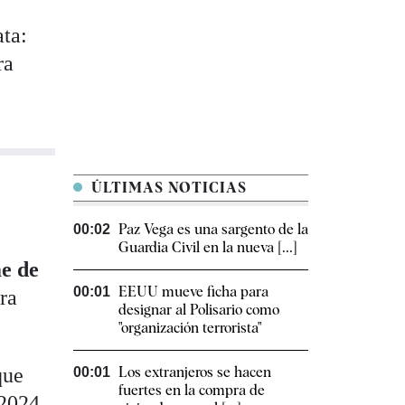
ata:
ra
ÚLTIMAS NOTICIAS
Paz Vega es una sargento de la
00:02
Guardia Civil en la nueva [...]
e de
EEUU mueve ficha para
00:01
ra
designar al Polisario como
"organización terrorista"
que
Los extranjeros se hacen
00:01
fuertes en la compra de
 2024,