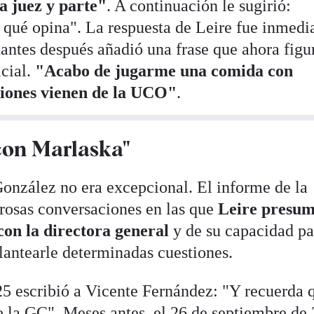
ea juez y parte"
. A continuación le sugirió:
 qué opina". La respuesta de Leire fue inmedi
tantes después añadió una frase que ahora figu
icial.
"Acabo de jugarme una comida con
ciones vienen de la UCO"
.
con Marlaska"
onzález no era excepcional. El informe de la
rosas conversaciones en las que
Leire presum
con la directora general
y de su capacidad pa
lantearle determinadas cuestiones.
025 escribió a Vicente Fernández: "Y recuerda 
 la GC". Meses antes, el 26 de septiembre de