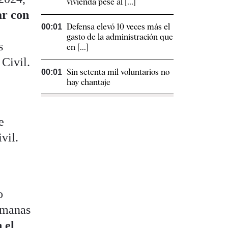
vivienda pese al [...]
ar con
Defensa elevó 10 veces más el
00:01
gasto de la administración que
s
en [...]
Civil.
Sin setenta mil voluntarios no
00:01
hay chantaje
i
e
vil.
o
semanas
 el