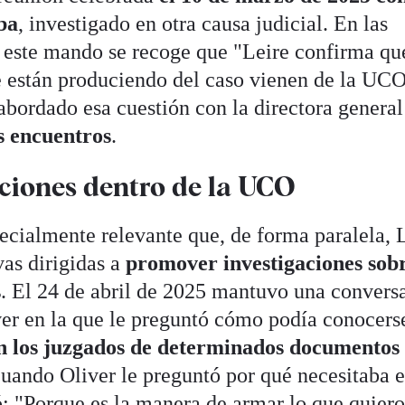
ba
, investigado en otra causa judicial. En las
 este mando se recoge que "Leire confirma qu
se están produciendo del caso vienen de la UC
bordado esa cuestión con la directora general
s encuentros
.
ciones dentro de la UCO
ecialmente relevante que, de forma paralela, 
vas dirigidas a
promover investigaciones sob
s
. El 24 de abril de 2025 mantuvo una convers
er en la que le preguntó cómo podía conocers
en los juzgados de determinados documentos
Cuando Oliver le preguntó por qué necesitaba 
ó: "Porque es la manera de armar lo que quiero