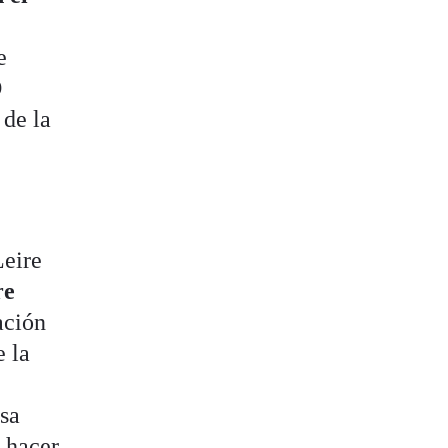
e
O
 de la
Leire
re
ación
e la
esa
 hacer