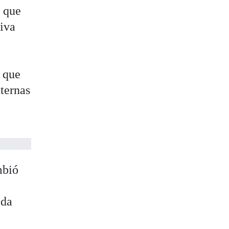
s que
tiva
s
que
nternas
mbió
ada