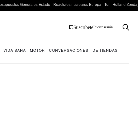
esupuestos Generales Estado
Reactores nucleares Europa
Tom Holland Zenda
Suscríbete
Iniciar sesión
VIDA SANA
MOTOR
CONVERSACIONES
DE TIENDAS