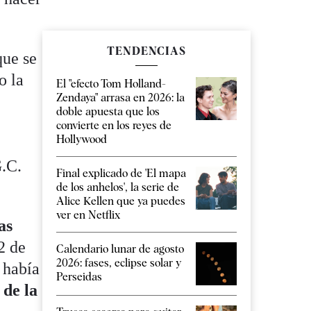
TENDENCIAS
que se
o la
El "efecto Tom Holland-
Zendaya" arrasa en 2026: la
doble apuesta que los
convierte en los reyes de
Hollywood
G.C.
Final explicado de 'El mapa
de los anhelos', la serie de
Alice Kellen que ya puedes
ver en Netflix
as
2 de
Calendario lunar de agosto
2026: fases, eclipse solar y
 había
Perseidas
 de la