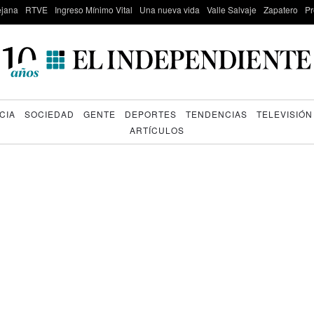
lejana
RTVE
Ingreso Mínimo Vital
Una nueva vida
Valle Salvaje
Zapatero
Pr
CIA
SOCIEDAD
GENTE
DEPORTES
TENDENCIAS
TELEVISIÓN
ARTÍCULOS