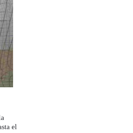
la
asta el