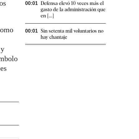
los
Defensa elevó 10 veces más el
00:01
gasto de la administración que
en [...]
 como
Sin setenta mil voluntarios no
00:01
hay chantaje
 y
ímbolo
 es