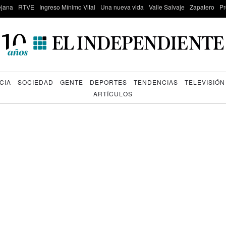
lejana
RTVE
Ingreso Mínimo Vital
Una nueva vida
Valle Salvaje
Zapatero
Pr
CIA
SOCIEDAD
GENTE
DEPORTES
TENDENCIAS
TELEVISIÓN
ARTÍCULOS