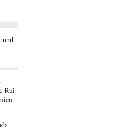
l
t und
.
s
le Rui
ónico
nda