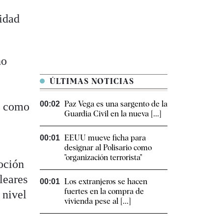
nidad
no
ÚLTIMAS NOTICIAS
Paz Vega es una sargento de la
00:02
lo como
Guardia Civil en la nueva [...]
EEUU mueve ficha para
00:01
designar al Polisario como
"organización terrorista"
oción
leares
Los extranjeros se hacen
00:01
fuertes en la compra de
 nivel
vivienda pese al [...]