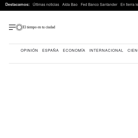
Destacamos:
Últimas noticias
Aída Bao
Fed Banco Santander
En tierra 
El tiempo en tu ciudad
OPINIÓN
ESPAÑA
ECONOMÍA
INTERNACIONAL
CIEN