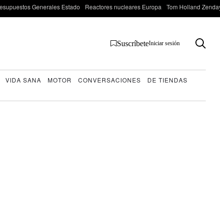
esupuestos Generales Estado
Reactores nucleares Europa
Tom Holland Zenda
Suscríbete
Iniciar sesión
VIDA SANA
MOTOR
CONVERSACIONES
DE TIENDAS