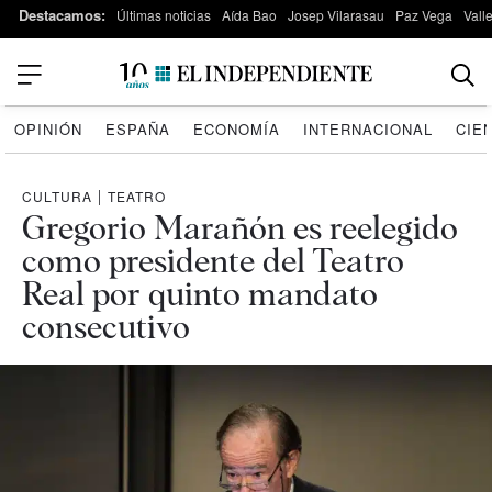
Destacamos:
Últimas noticias
Aída Bao
Josep Vilarasau
Paz Vega
Vall
OPINIÓN
ESPAÑA
ECONOMÍA
INTERNACIONAL
CIE
CULTURA
|
TEATRO
Gregorio Marañón es reelegido
como presidente del Teatro
Real por quinto mandato
consecutivo