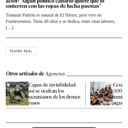
actor: "Algún político canario quiere que lo
entierren con las ropas de lucha puestas"
Tomasín Padrón es natural de El Hierro, pero vive en
Fuerteventura. Tiene 49 años y se dedica, entre otras labores,
[…]
TEATRO REAL
Otros artículos de
Agencias
Capas de invisibilidad:
Ceuta 
así se ocultan los
3.000 
ucranianos de los drones
inmigr
rusos
siguen 