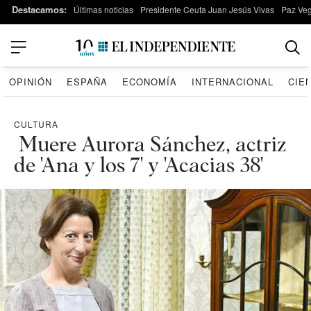
Destacamos:
Últimas noticias
Presidente Ceuta Juan Jesús Vivas
Paz Ve
OPINIÓN
ESPAÑA
ECONOMÍA
INTERNACIONAL
CIE
CULTURA
Muere Aurora Sánchez, actriz
de 'Ana y los 7' y 'Acacias 38'