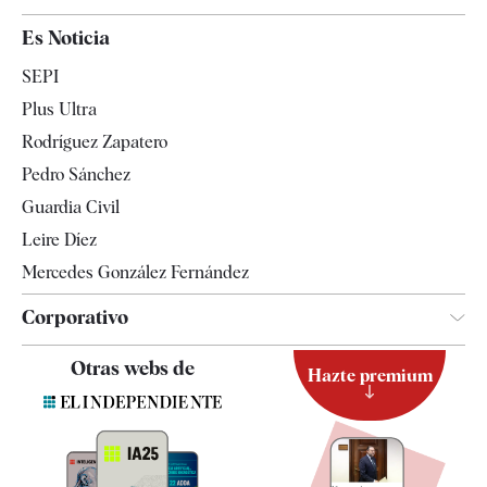
España
Es Noticia
Economía
SEPI
Internacional
Plus Ultra
Gente
Rodríguez Zapatero
Televisión
Pedro Sánchez
Tendencias
Guardia Civil
Leire Díez
Mercedes González Fernández
Corporativo
Contacto
Otras webs de
Hazte premium
Suscripción
Newsletter
Apps
Quiénes somos