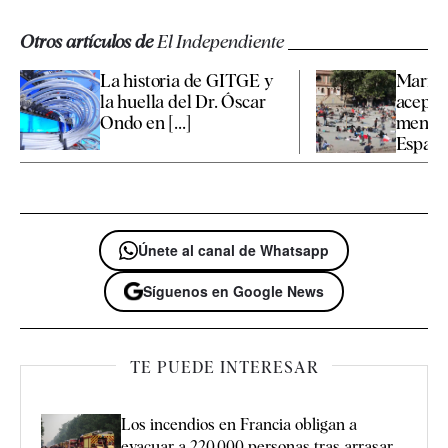
Otros artículos de
El Independiente
La historia de GITGE y
Marrue
la huella del Dr. Óscar
aceptar
Ondo en [...]
menore
España 
Únete al canal de Whatsapp
Síguenos en Google News
TE PUEDE INTERESAR
Los incendios en Francia obligan a
evacuar a 220.000 personas tras arrasar