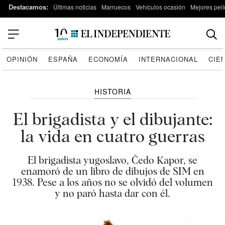
Destacamos:
Últimas noticias
Marruecos
Vehículos ocasión
Mejores pelí
OPINIÓN
ESPAÑA
ECONOMÍA
INTERNACIONAL
CIE
HISTORIA
El brigadista y el dibujante:
la vida en cuatro guerras
El brigadista yugoslavo, Čedo Kapor, se
enamoró de un libro de dibujos de SIM en
1938. Pese a los años no se olvidó del volumen
y no paró hasta dar con él.